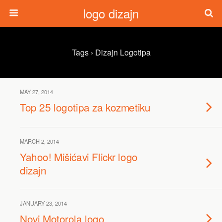
logo dizajn
Tags › Dizajn Logotipa
MAY 27, 2014
Top 25 logotipa za kozmetiku
MARCH 2, 2014
Yahoo! Mišićavi Flickr logo
dizajn
JANUARY 23, 2014
Novi Motorola logo