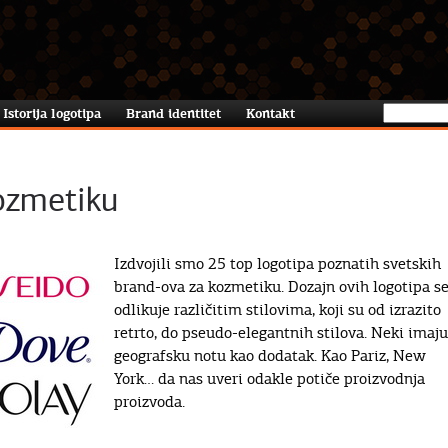
Istorija logotipa
Brand identitet
Kontakt
ozmetiku
Izdvojili smo 25 top logotipa poznatih svetskih
brand-ova za kozmetiku. Dozajn ovih logotipa s
odlikuje različitim stilovima, koji su od izrazito
retrto, do pseudo-elegantnih stilova. Neki imaju
geografsku notu kao dodatak. Kao Pariz, New
York… da nas uveri odakle potiče proizvodnja
proizvoda.