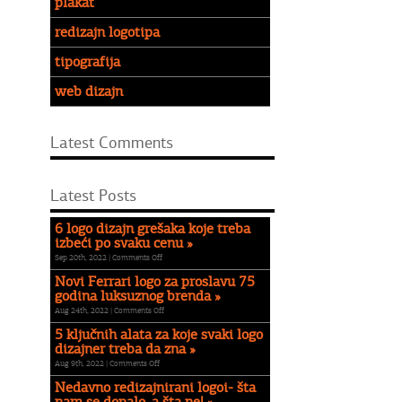
plakat
redizajn logotipa
tipografija
web dizajn
Latest Comments
Latest Posts
6 logo dizajn grešaka koje treba
izbeći po svaku cenu »
on
Sep 20th, 2022 |
Comments Off
6
Novi Ferrari logo za proslavu 75
logo
godina luksuznog brenda »
dizajn
on
Aug 24th, 2022 |
Comments Off
grešaka
Novi
koje
5 ključnih alata za koje svaki logo
Ferrari
treba
dizajner treba da zna »
logo
izbeći
on
Aug 9th, 2022 |
Comments Off
za
po
5
proslavu
Nedavno redizajnirani logoi- šta
svaku
ključnih
75
cenu