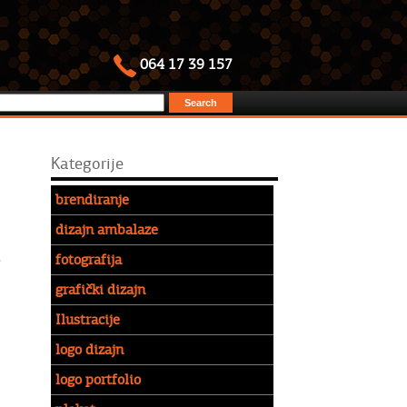
064 17 39 157
Kategorije
brendiranje
dizajn ambalaze
fotografija
e
grafički dizajn
Ilustracije
logo dizajn
logo portfolio