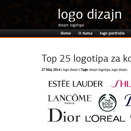
logo dizajn
dizajn logotipa
Home
O nama
logo portfolio
Top 25 logotipa za k
27 May 2014 |
logo dizajn
| Tags:
dizajn logotipa
,
logo dizajn