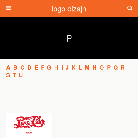
logo dizajn
P
A
B
C
D
E
F
G
H
I
J
K
L
M
N
O
P
Q
R
S
T
U