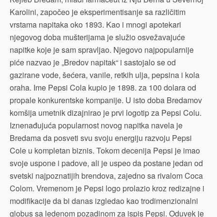
Karolini, započeo je eksperimentisanje sa različitim
vrstama napitaka oko 1893. Kao i mnogi apotekari
njegovog doba mušterijama je služio osvežavajuće
napitke koje je sam spravljao. Njegovo najpopularnije
piće nazvao je „Bredov napitak“ i sastojalo se od
gazirane vode, šećera, vanile, retkih ulja, pepsina i kola
oraha. Ime Pepsi Cola kupio je 1898. za 100 dolara od
propale konkurentske kompanije. U isto doba Bredamov
komšija umetnik dizajnirao je prvi logotip za Pepsi Colu.
Iznenađujuća popularnost novog napitka navela je
Bredama da posveti svu svoju energiju razvoju Pepsi
Cole u kompletan biznis. Tokom decenija Pepsi je imao
svoje uspone i padove, ali je uspeo da postane jedan od
svetski najpoznatijih brendova, zajedno sa rivalom Coca
Colom. Vremenom je Pepsi logo prolazio kroz redizajne i
modifikacije da bi danas izgledao kao trodimenzionalni
globus sa ledenom pozadinom za ispis Pepsi. Oduvek je