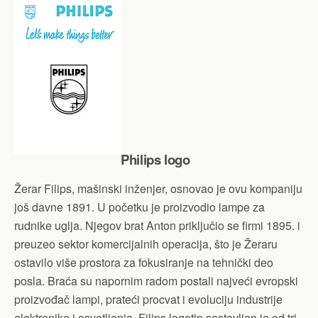
Philips logo
Žerar Filips, mašinski inženjer, osnovao je ovu kompaniju
još davne 1891. U početku je proizvodio lampe za
rudnike uglja. Njegov brat Anton priključio se firmi 1895. i
preuzeo sektor komercijalnih operacija, što je Žeraru
ostavilo više prostora za fokusiranje na tehnički deo
posla. Braća su napornim radom postali najveći evropski
proizvođač lampi, prateći procvat i evoluciju industrije
elektronike i osvetljenja. Filips logotip sastavljen je od tri