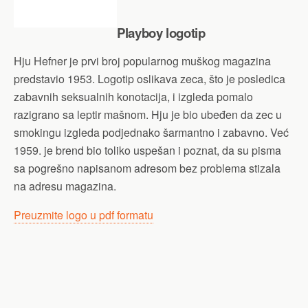
Playboy logotip
Hju Hefner je prvi broj popularnog muškog magazina
predstavio 1953. Logotip oslikava zeca, što je posledica
zabavnih seksualnih konotacija, i izgleda pomalo
razigrano sa leptir mašnom. Hju je bio ubeđen da zec u
smokingu izgleda podjednako šarmantno i zabavno. Već
1959. je brend bio toliko uspešan i poznat, da su pisma
sa pogrešno napisanom adresom bez problema stizala
na adresu magazina.
Preuzmite logo u pdf formatu