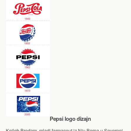
Pepsi logo dizajn
Kejleb Bredam, mladi farmaceut iz Nju Berna u Severnoj