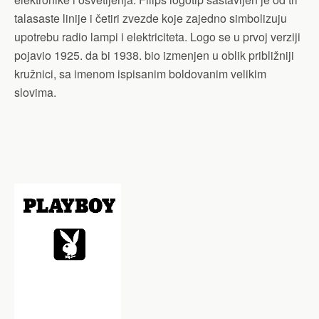
talasaste linije i četiri zvezde koje zajedno simbolizuju
upotrebu radio lampi i elektriciteta. Logo se u prvoj verziji
pojavio 1925. da bi 1938. bio izmenjen u oblik približniji
kružnici, sa imenom ispisanim boldovanim velikim
slovima.