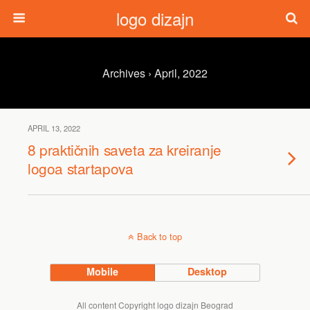
logo dizajn
Archives › April, 2022
APRIL 13, 2022
8 praktičnih saveta za kreiranje
logoa startapova
Back to top
Mobile
Desktop
All content Copyright logo dizajn Beograd