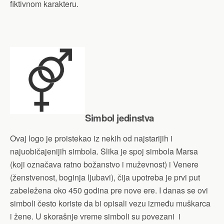
fiktivnom karakteru.
Simbol jedinstva
Ovaj logo je proistekao iz nekih od najstarijih i
najuobičajenijih simbola. Slika je spoj simbola Marsa
(koji označava ratno božanstvo i muževnost) i Venere
(ženstvenost, boginja ljubavi), čija upotreba je prvi put
zabeležena oko 450 godina pre nove ere. I danas se ovi
simboli često koriste da bi opisali vezu između muškarca
i žene. U skorašnje vreme simboli su povezani i