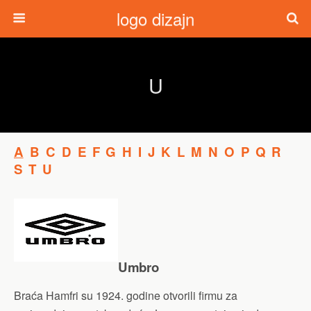
logo dizajn
U
A
B
C
D
E
F
G
H
I
J
K
L
M
N
O
P
Q
R
S
T
U
Umbro
Braća Hamfri su 1924. godine otvorili firmu za