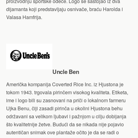
proizvodnju sportske odeće. Logo se sastojao iz dva
dijamanta koji predstavljaju osnivače, braću Harolda i
Valasa Hamfrija.
Uncle Ben
Američka kompanija Coverted Rice Inc. iz Hjustona je
tokom 1943. trgovala pirinčem visokog kvaliteta. Etiketa,
ime i logo bili su zasnovani na priči o lokalnom farmeru
Ujka Benu, čiji zasadi pirinča u okolini Hjustona behu
održavani sa velikom ljubavi i pažnjom u cilju dobijanja
što kvalitetnije žetve. Budući da se nikada nije pojavio
autentičan snimak ove plantaže očito je da se radi o