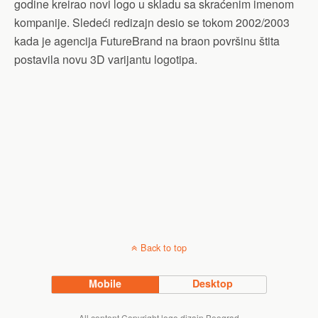
godine kreirao novi logo u skladu sa skraćenim imenom
kompanije. Sledeći redizajn desio se tokom 2002/2003
kada je agencija FutureBrand na braon površinu štita
postavila novu 3D varijantu logotipa.
Back to top
Mobile
Desktop
All content Copyright logo dizajn Beograd