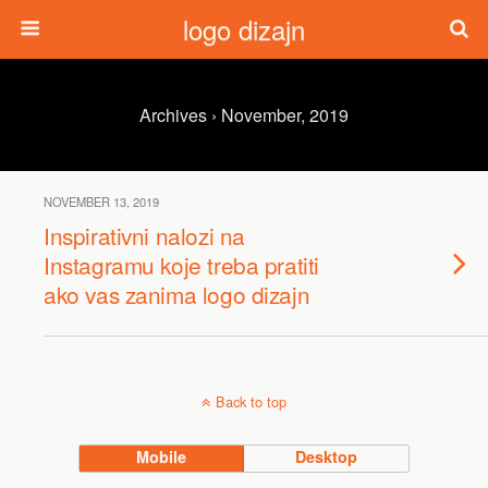
logo dizajn
Archives › November, 2019
NOVEMBER 13, 2019
Inspirativni nalozi na
Instagramu koje treba pratiti
ako vas zanima logo dizajn
Back to top
Mobile
Desktop