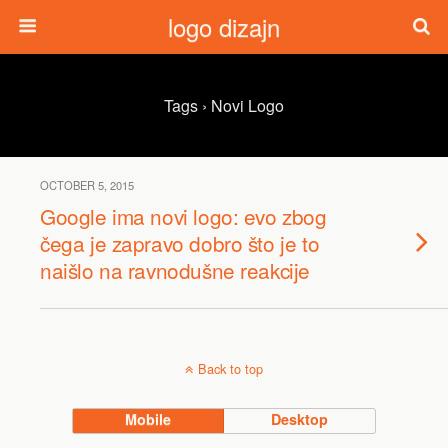
logo dizajn
Tags › Novi Logo
OCTOBER 5, 2015
Google ima novi logo: evo zbog
čega je zapravo dobro što je to
naišlo na ravnodušne reakcije
Back to top
Mobile
Desktop