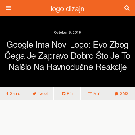
logo dizajn
October 5, 2015
Google Ima Novi Logo: Evo Zbog
Čega Je Zapravo Dobro Što Je To
Naišlo Na Ravnodušne Reakcije
Share
Tweet
Pin
Mail
SMS