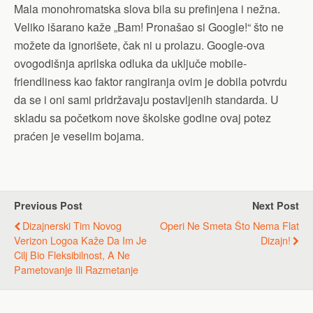
Mala monohromatska slova bila su prefinjena i nežna.
Veliko išarano kaže „Bam! Pronašao si Google!“ što ne
možete da ignorišete, čak ni u prolazu. Google-ova
ovogodišnja aprilska odluka da uključe mobile-
friendliness kao faktor rangiranja ovim je dobila potvrdu
da se i oni sami pridržavaju postavljenih standarda. U
skladu sa početkom nove školske godine ovaj potez
praćen je veselim bojama.
Previous Post
Next Post
Dizajnerski Tim Novog
Operi Ne Smeta Što Nema Flat
Verizon Logoa Kaže Da Im Je
Dizajn!
Cilj Bio Fleksibilnost, A Ne
Pametovanje Ili Razmetanje