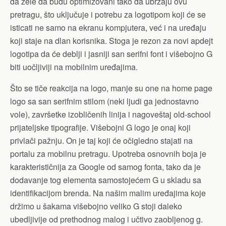
da žele da budu optimizovani tako da ubrzaju ovu
pretragu, što uključuje i potrebu za logotipom koji će se
isticati ne samo na ekranu kompjutera, već i na uređaju
koji staje na dlan korisnika. Stoga je rezon za novi apdejt
logotipa da će deblji i jasniji san serifni font i višebojno G
biti uočljiviji na mobilnim uređajima.
Što se tiče reakcija na logo, manje su one na home page
logo sa san serifnim stilom (neki ljudi ga jednostavno
vole), završetke izobličenih linija i nagoveštaj old-school
prijateljske tipografije. Višebojni G logo je onaj koji
privlači pažnju. On je taj koji će očigledno stajati na
portalu za mobilnu pretragu. Upotreba osnovnih boja je
karakterističnija za Google od samog fonta, tako da je
dodavanje tog elementa samostojećem G u skladu sa
identifikacijom brenda. Na našim malim uređajima koje
držimo u šakama višebojno veliko G stoji daleko
ubedljivije od prethodnog malog i učtivo zaobljenog g.