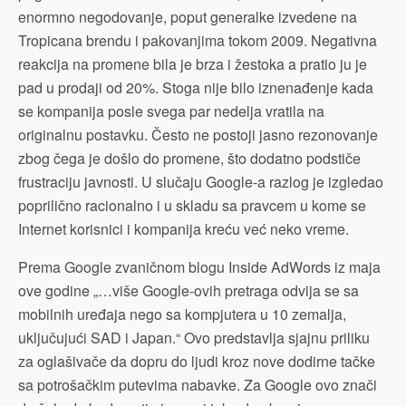
enormno negodovanje, poput generalke izvedene na
Tropicana brendu i pakovanjima tokom 2009. Negativna
reakcija na promene bila je brza i žestoka a pratio ju je
pad u prodaji od 20%. Stoga nije bilo iznenađenje kada
se kompanija posle svega par nedelja vratila na
originalnu postavku. Često ne postoji jasno rezonovanje
zbog čega je došlo do promene, što dodatno podstiče
frustraciju javnosti. U slučaju Google-a razlog je izgledao
poprilično racionalno i u skladu sa pravcem u kome se
Internet korisnici i kompanija kreću već neko vreme.
Prema Google zvaničnom blogu Inside AdWords iz maja
ove godine „…više Google-ovih pretraga odvija se sa
mobilnih uređaja nego sa kompjutera u 10 zemalja,
uključujući SAD i Japan.“ Ovo predstavlja sjajnu priliku
za oglašivače da dopru do ljudi kroz nove dodirne tačke
sa potrošačkim putevima nabavke. Za Google ovo znači