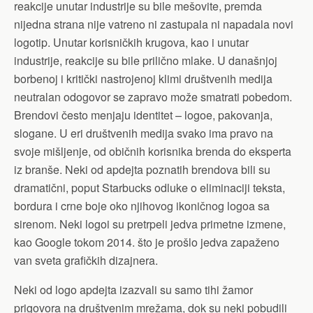
reakcije unutar industrije su bile mešovite, premda
nijedna strana nije vatreno ni zastupala ni napadala novi
logotip. Unutar korisničkih krugova, kao i unutar
industrije, reakcije su bile prilično mlake. U današnjoj
borbenoj i kritički nastrojenoj klimi društvenih medija
neutralan odogovor se zapravo može smatrati pobedom.
Brendovi često menjaju identitet – logoe, pakovanja,
slogane. U eri društvenih medija svako ima pravo na
svoje mišljenje, od običnih korisnika brenda do eksperta
iz branše. Neki od apdejta poznatih brendova bili su
dramatični, poput Starbucks odluke o eliminaciji teksta,
bordura i crne boje oko njihovog ikoničnog logoa sa
sirenom. Neki logoi su pretrpeli jedva primetne izmene,
kao Google tokom 2014. što je prošlo jedva zapaženo
van sveta grafičkih dizajnera.
Neki od logo apdejta izazvali su samo tihi žamor
prigovora na društvenim mrežama, dok su neki pobudili