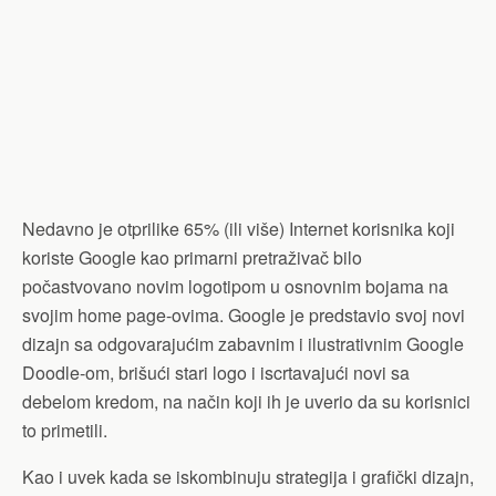
Nedavno je otprilike 65% (ili više) Internet korisnika koji
koriste Google kao primarni pretraživač bilo
počastvovano novim logotipom u osnovnim bojama na
svojim home page-ovima. Google je predstavio svoj novi
dizajn sa odgovarajućim zabavnim i ilustrativnim Google
Doodle-om, brišući stari logo i iscrtavajući novi sa
debelom kredom, na način koji ih je uverio da su korisnici
to primetili.
Kao i uvek kada se iskombinuju strategija i grafički dizajn,