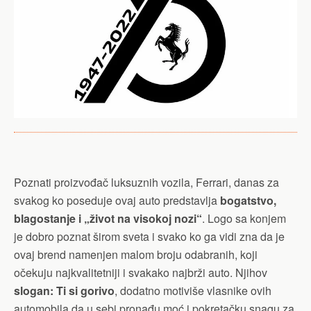
Poznati proizvođač luksuznih vozila, Ferrari, danas za
svakog ko poseduje ovaj auto predstavlja
bogatstvo,
blagostanje i „život na visokoj nozi“
. Logo sa konjem
je dobro poznat širom sveta i svako ko ga vidi zna da je
ovaj brend namenjen malom broju odabranih, koji
očekuju najkvalitetniji i svakako najbrži auto. Njihov
slogan: Ti si gorivo
, dodatno motiviše vlasnike ovih
automobila da u sebi pronađu moć i pokretačku snagu za