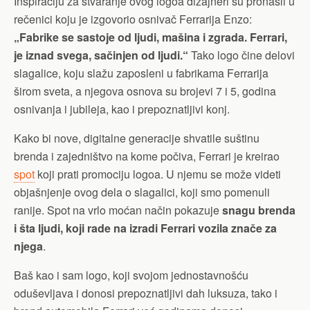
Inspiraciju za stvaranje ovog logoa dizajneri su pronašli u
rečenici koju je izgovorio osnivač Ferrarija Enzo:
„Fabrike se sastoje od ljudi, mašina i zgrada. Ferrari,
je iznad svega, sačinjen od ljudi.“
Tako logo čine delovi
slagalice, koju slažu zaposleni u fabrikama Ferrarija
širom sveta, a njegova osnova su brojevi 7 i 5, godina
osnivanja i jubileja, kao i prepoznatljivi konj.
Kako bi nove, digitalne generacije shvatile suštinu
brenda i zajedništvo na kome počiva, Ferrari je kreirao
spot
koji prati promociju logoa. U njemu se može videti
objašnjenje ovog dela o slagalici, koji smo pomenuli
ranije. Spot na vrlo moćan način pokazuje
snagu brenda
i šta ljudi, koji rade na izradi Ferrari vozila znače za
njega
.
Baš kao i sam logo, koji svojom jednostavnošću
oduševljava i donosi prepoznatljivi dah luksuza, tako i