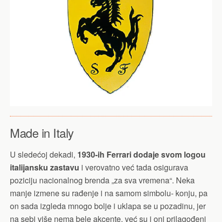
Made in Italy
U sledećoj dekadi,
1930-ih Ferrari dodaje svom logou
italijansku zastavu
i verovatno već tada osigurava
poziciju nacionalnog brenda „za sva vremena“. Neka
manje izmene su rađenje i na samom simbolu- konju, pa
on sada izgleda mnogo bolje i uklapa se u pozadinu, jer
na sebi više nema bele akcente, već su i oni prilagođeni