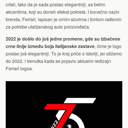
crtali, tako da je sada postao elegantniji, sa belim
akcentima, koji su doneli efekat pokreta. I konačno naziv
brenda, Ferrari, ispisan je crnim slovima i fontom rađenim
za potrebe utalijanskog auto proizvođača.
2022 je došlo do još jedne promene, gde su izbačene
crne linije između boja italijanske zastave
, čime je logo
postao još elegantniji. To je kraj priče o istoriji, jer stižemo
do 2022. i trenutka kada se pojavio aktuelni redizajn
Ferrari logoa.