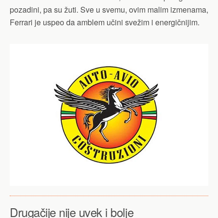
pozadini, pa su žuti. Sve u svemu, ovim malim izmenama,
Ferrari je uspeo da amblem učini svežim i energičnijim.
Drugačije nije uvek i bolje