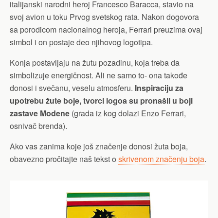
italijanski narodni heroj Francesco Baracca, stavio na
svoj avion u toku Prvog svetskog rata. Nakon dogovora
sa porodicom nacionalnog heroja, Ferrari preuzima ovaj
simbol i on postaje deo njihovog logotipa.
Konja postavljaju na žutu pozadinu, koja treba da
simbolizuje energičnost. Ali ne samo to- ona takođe
donosi i svečanu, veselu atmosferu.
Inspiraciju za
upotrebu žute boje, tvorci logoa su pronašli u boji
zastave Modene
(grada iz kog dolazi Enzo Ferrari,
osnivač brenda).
Ako vas zanima koje još značenje donosi žuta boja,
obavezno pročitajte naš tekst o
skrivenom značenju boja
.