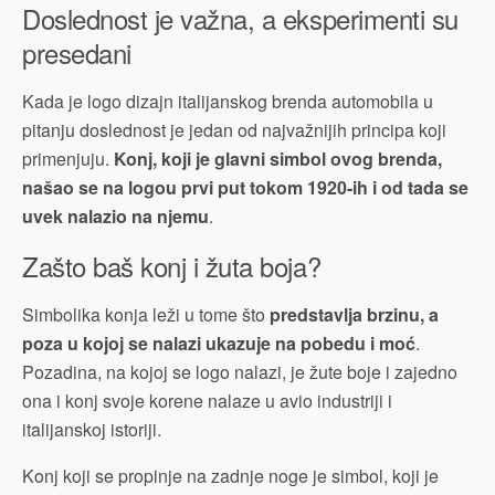
Doslednost je važna, a eksperimenti su
presedani
Kada je logo dizajn italijanskog brenda automobila u
pitanju doslednost je jedan od najvažnijih principa koji
primenjuju.
Konj, koji je glavni simbol ovog brenda,
našao se na logou prvi put tokom 1920-ih i od tada se
uvek nalazio na njemu
.
Zašto baš konj i žuta boja?
Simbolika konja leži u tome što
predstavlja brzinu, a
poza u kojoj se nalazi ukazuje na pobedu i moć
.
Pozadina, na kojoj se logo nalazi, je žute boje i zajedno
ona i konj svoje korene nalaze u avio industriji i
italijanskoj istoriji.
Konj koji se propinje na zadnje noge je simbol, koji je