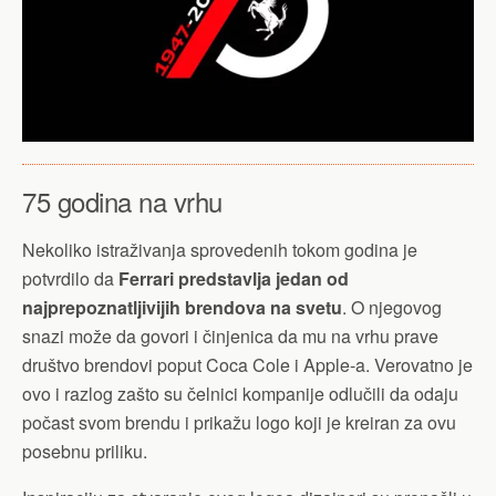
75 godina na vrhu
Nekoliko istraživanja sprovedenih tokom godina je
potvrdilo da
Ferrari predstavlja jedan od
najprepoznatljivijih brendova na svetu
. O njegovog
snazi može da govori i činjenica da mu na vrhu prave
društvo brendovi poput Coca Cole i Apple-a. Verovatno je
ovo i razlog zašto su čelnici kompanije odlučili da odaju
počast svom brendu i prikažu logo koji je kreiran za ovu
posebnu priliku.