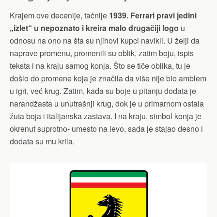
Krajem ove decenije, tačnije
1939. Ferrari pravi jedini
„izlet“ u nepoznato
i kreira malo drugačiji logo
u
odnosu na ono na šta su njihovi kupci navikli. U želji da
naprave promenu, promenili su oblik, zatim boju, ispis
teksta i na kraju samog konja. Što se tiče oblika, tu je
došlo do promene koja je značila da više nije bio amblem
u igri, već krug. Zatim, kada su boje u pitanju dodata je
narandžasta u unutrašnji krug, dok je u primarnom ostala
žuta boja i italijanska zastava. I na kraju, simbol konja je
okrenut suprotno- umesto na levo, sada je stajao desno i
dodata su mu krila.