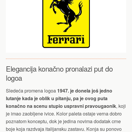
Elegancija konačno pronalazi put do
logoa
Sledeća promena logoa
1947. je donela još jedno
lutanje kada je oblik u pitanju, pa je ovog puta
konačno na scenu stupio uspravni pravougaonik
, koji
je imao zaobljene ivice. Kolor paleta ostaje verna dobro
poznatom konceptu, dok je jedina novima dodatak crne
boje koja razdvaja italijansku zastavu. Konja su ponovo