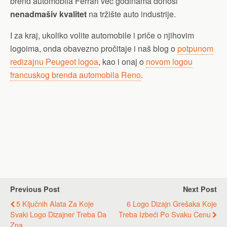
brend automobila Ferrari već godinama donosi
nenadmašiv kvalitet
na tržište auto industrije.
I za kraj, ukoliko volite automobile i priče o njihovim
logoima, onda obavezno pročitaje i naš blog o
potpunom
redizajnu Peugeot logoa
, kao i onaj o
novom logou
francuskog brenda automobila Reno
.
Previous Post
Next Post
5 Ključnih Alata Za Koje
6 Logo Dizajn Grešaka Koje
Svaki Logo Dizajner Treba Da
Treba Izbeći Po Svaku Cenu
Zna