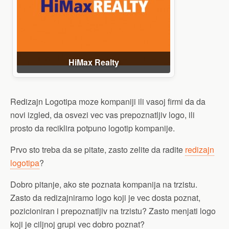
HiMax Realty
Redizajn Logotipa moze kompaniji ili vasoj firmi da da
novi izgled, da osvezi vec vas prepoznatljiv logo, ili
prosto da reciklira potpuno logotip kompanije.
Prvo sto treba da se pitate, zasto zelite da radite
redizajn
logotipa
?
Dobro pitanje, ako ste poznata kompanija na trzistu.
Zasto da redizajniramo logo koji je vec dosta poznat,
pozicioniran i prepoznatljiv na trzistu? Zasto menjati logo
koji je ciljnoj grupi vec dobro poznat?