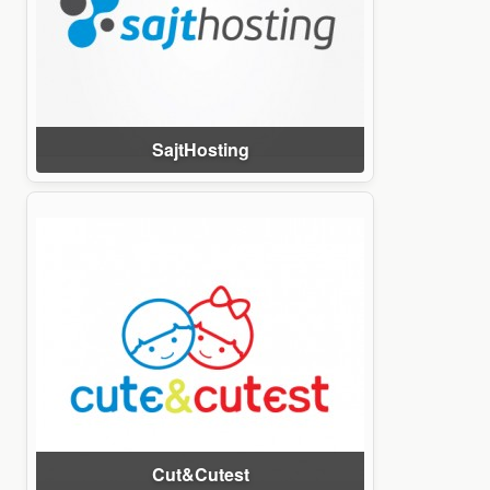
SajtHosting
Cut&Cutest