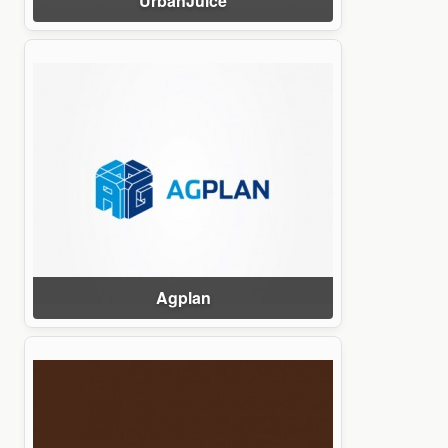
UrbanJuice
Agplan