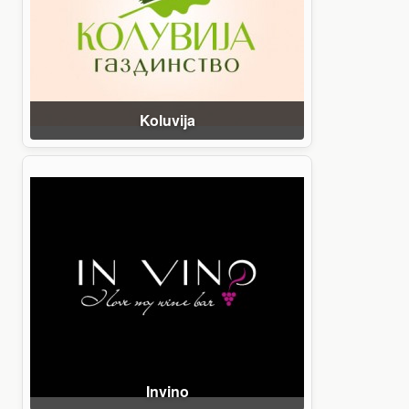
Koluvija
Invino