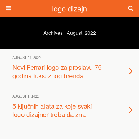
logo dizajn
Archives › August, 2022
AUGUST 24, 2022
Novi Ferrari logo za proslavu 75
godina luksuznog brenda
AUGUST 9, 2022
5 ključnih alata za koje svaki
logo dizajner treba da zna