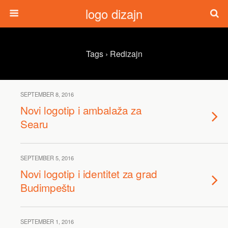
logo dizajn
Tags › Redizajn
SEPTEMBER 8, 2016
Novi logotip i ambalaža za
Searu
SEPTEMBER 5, 2016
Novi logotip i identitet za grad
Budimpeštu
SEPTEMBER 1, 2016