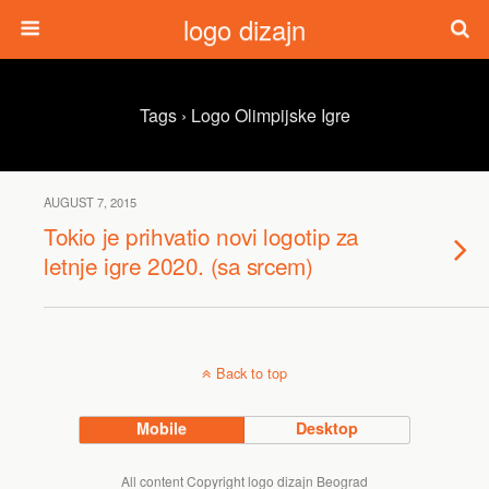
logo dizajn
Tags › Logo Olimpijske Igre
AUGUST 7, 2015
Tokio je prihvatio novi logotip za
letnje igre 2020. (sa srcem)
Back to top
Mobile
Desktop
All content Copyright logo dizajn Beograd