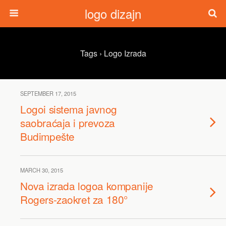
logo dizajn
Tags › Logo Izrada
SEPTEMBER 17, 2015
Logoi sistema javnog
saobraćaja i prevoza
Budimpešte
MARCH 30, 2015
Nova izrada logoa kompanije
Rogers-zaokret za 180°