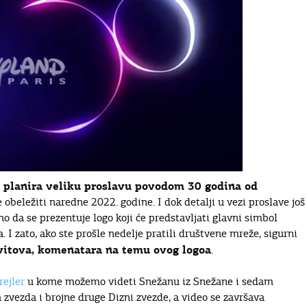
a planira veliku proslavu povodom 30 godina od
se obeležiti naredne 2022. godine. I dok detalji u vezi proslave još
no da se prezentuje logo koji će predstavljati glavni simbol
I zato, ako ste prošle nedelje pratili društvene mreže, sigurni
 tvitova, komenatara na temu ovog logoa
.
rejler
u kome možemo videti Snežanu iz Snežane i sedam
zvezda i brojne druge Dizni zvezde, a video se završava