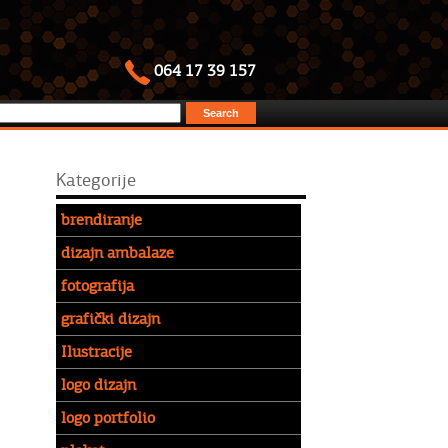
064 17 39 157
Kategorije
brendiranje
dizajn ambalaze
fotografija
grafički dizajn
Ilustracije
logo dizajn
logo portfolio