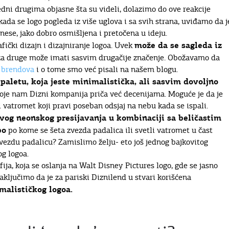
edni drugima objasne šta su videli, dolazimo do ove reakcije
k kada se logo pogleda iz više uglova i sa svih strana, uviđamo da j
nese, jako dobro osmišljena i pretočena u ideju.
može da se sagleda iz
fički dizajn i dizajniranje logoa. Uvek
 za druge može imati sasvim drugačije značenje. Obožavamo da
h brendova
i o tome smo već pisali na našem blogu.
 paletu, koja jeste minimalistička, ali sasvim dovoljno
oje nam Dizni kompanija priča već decenijama. Moguće je da je
i vatromet koji pravi poseban odsjaj na nebu kada se ispali.
lavog neonskog presijavanja u kombinaciji sa beličastim
bo
po kome se šeta zvezda padalica ili svetli vatromet u čast
zvezdu padalicu? Zamislimo želju- eto još jednog bajkovitog
g logoa.
fija, koja se oslanja na Walt Disney Pictures logo, gde se jasno
aključimo da je za pariski Diznilend u stvari korišćena
malističkog logoa.