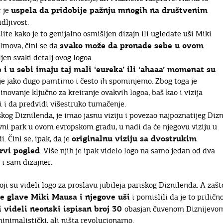
uspela da pridobije pažnju mnogih na društvenim
r je
dljivost.
lite kako je to genijalno osmišljen dizajn ili ugledate uši Miki
svako može da pronađe sebe u ovom
ilmova, čini se da
jen svaki detalj ovog logoa.
 i u sebi imaju taj mali ‘eureka’ ili ‘ahaaa’ momenat su
je jako dugo pamtimo i često ih spominjemo. Zbog toga je
ovanje ključno za kreiranje ovakvih logoa, baš kao i vizija
li i da predvidi višestruko tumačenje.
riskog Diznilenda, je imao jasnu viziju i povezao najpoznatijeg Dizn
vni park u ovom evropskom gradu, u nadi da će njegovu viziju u
originalnu viziju sa dvostrukim
i. Čini se, ipak, da je
rvi pogled
. Više njih je ipak videlo logo na samo jedan od dva
 i sam dizajner.
ji su videli logo za proslavu jubileja pariskog Diznilenda. A zašt
se glave Miki Mausa i njegove uši
i pomislili da je to priličn
i videli neonski ispisan broj 30
obasjan čuvenom Diznijevo
inimalistički, ali ništa revolucionarno.