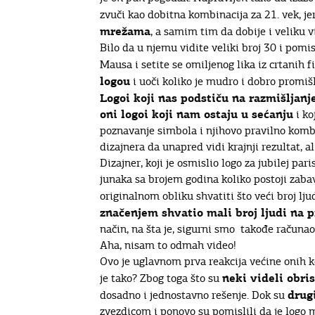
zvuči kao dobitna kombinacija za 21. vek, je
mrežama
, a samim tim da dobije i veliku vi
Bilo da u njemu vidite veliki broj 30 i pomis
Mausa i setite se omiljenog lika iz crtanih f
logou
i uoči koliko je mudro i dobro promišl
Logoi koji nas podstiču na razmišljanje
oni logoi koji nam ostaju u sećanju
i ko
poznavanje simbola i njihovo pravilno kombin
dizajnera da unapred vidi krajnji rezultat, a
Dizajner, koji je osmislio logo za jubilej pa
junaka sa brojem godina koliko postoji zaba
originalnom obliku shvatiti što veći broj ljud
značenjem shvatio mali broj ljudi na p
način, na šta je, sigurni smo takođe računao
Aha, nisam to odmah video!
Ovo je uglavnom prva reakcija većine onih ko
neki videli obri
je tako? Zbog toga što su
drug
dosadno i jednostavno rešenje. Dok su
zvezdicom i ponovo su pomislili da je logo m