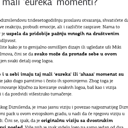
i mali ‘eureka’ momenti?
odiznilendovu tridesetogodišnju proslavu otvaranja, shvatićete d
e reakciju, probudi emocije, ali i različite rasprave. Nama to
uspela da pridobije pažnju mnogih na društvenim
r je
dljivost.
lite kako je to genijalno osmišljen dizajn ili ugledate uši Miki
svako može da pronađe sebe u ovom
ilmova, čini se da
jen svaki detalj ovog logoa.
 i u sebi imaju taj mali ‘eureka’ ili ‘ahaaa’ momenat su
je jako dugo pamtimo i često ih spominjemo. Zbog toga je
ovanje ključno za kreiranje ovakvih logoa, baš kao i vizija
li i da predvidi višestruko tumačenje.
riskog Diznilenda, je imao jasnu viziju i povezao najpoznatijeg Dizn
vni park u ovom evropskom gradu, u nadi da će njegovu viziju u
originalnu viziju sa dvostrukim
i. Čini se, ipak, da je
rvi pogled
. Više njih je ipak videlo logo na samo jedan od dva