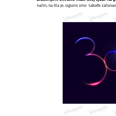
način, na šta je, sigurni smo takođe računao