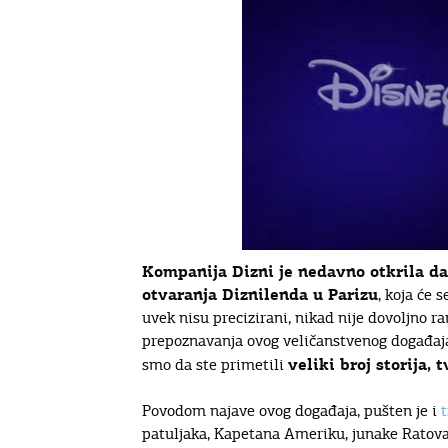
Kompanija Dizni je nedavno otkrila d
otvaranja Diznilenda u Parizu
, koja će 
uvek nisu precizirani, nikad nije dovoljno ra
prepoznavanja ovog veličanstvenog događaja. 
veliki broj storija,
smo da ste primetili
Povodom najave ovog događaja, pušten je i
t
patuljaka, Kapetana Ameriku, junake Ratova 