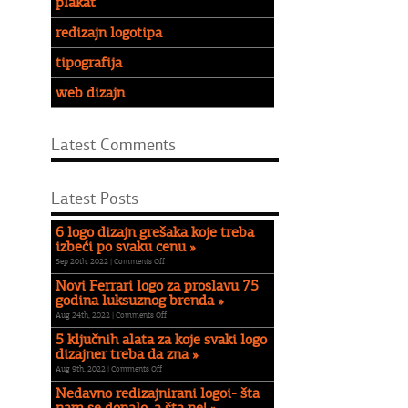
plakat
redizajn logotipa
tipografija
web dizajn
Latest Comments
Latest Posts
6 logo dizajn grešaka koje treba
izbeći po svaku cenu »
on
Sep 20th, 2022 |
Comments Off
6
Novi Ferrari logo za proslavu 75
logo
godina luksuznog brenda »
dizajn
on
Aug 24th, 2022 |
Comments Off
grešaka
Novi
koje
5 ključnih alata za koje svaki logo
Ferrari
treba
dizajner treba da zna »
logo
izbeći
on
Aug 9th, 2022 |
Comments Off
za
po
5
proslavu
Nedavno redizajnirani logoi- šta
svaku
ključnih
75
cenu