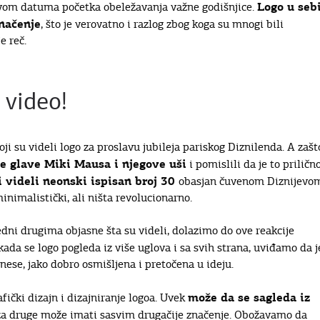
Logo u seb
javom datuma početka obeležavanja važne godišnjice.
značenje
, što je verovatno i razlog zbog koga su mnogi bili
e reč.
 video!
ji su videli logo za proslavu jubileja pariskog Diznilenda. A zašt
se glave Miki Mausa i njegove uši
i pomislili da je to priličn
i videli neonski ispisan broj 30
obasjan čuvenom Diznijevo
inimalistički, ali ništa revolucionarno.
edni drugima objasne šta su videli, dolazimo do ove reakcije
k kada se logo pogleda iz više uglova i sa svih strana, uviđamo da j
nese, jako dobro osmišljena i pretočena u ideju.
može da se sagleda iz
fički dizajn i dizajniranje logoa. Uvek
 za druge može imati sasvim drugačije značenje. Obožavamo da