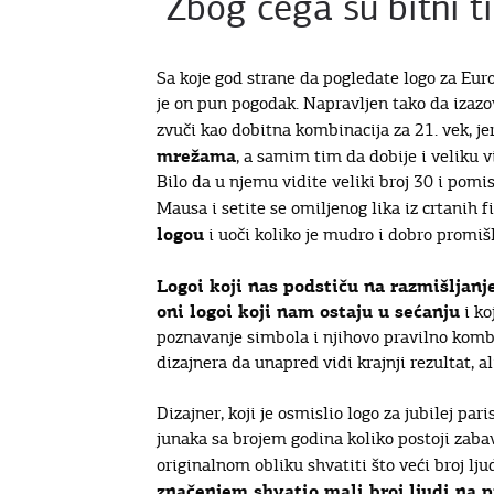
Zbog čega su bitni t
Sa koje god strane da pogledate logo za Eur
je on pun pogodak. Napravljen tako da izazov
zvuči kao dobitna kombinacija za 21. vek, je
mrežama
, a samim tim da dobije i veliku vi
Bilo da u njemu vidite veliki broj 30 i pomis
Mausa i setite se omiljenog lika iz crtanih f
logou
i uoči koliko je mudro i dobro promišl
Logoi koji nas podstiču na razmišljanje
oni logoi koji nam ostaju u sećanju
i ko
poznavanje simbola i njihovo pravilno kombin
dizajnera da unapred vidi krajnji rezultat, a
Dizajner, koji je osmislio logo za jubilej pa
junaka sa brojem godina koliko postoji zaba
originalnom obliku shvatiti što veći broj ljud
značenjem shvatio mali broj ljudi na p