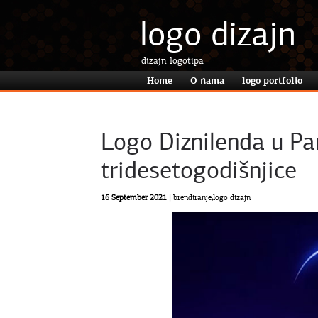
logo dizajn
dizajn logotipa
Home
O nama
logo portfolio
Logo Diznilenda u Pa
tridesetogodišnjice
16 September 2021 |
brendiranje
,
logo dizajn