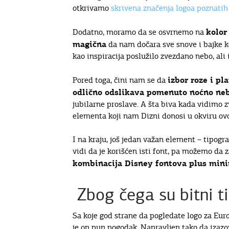
otkrivamo
skrivena značenja logoa poznati
kolor
Dodatno, moramo da se osvrnemo na
magična
da nam dočara sve snove i bajke k
kao inspiracija poslužilo zvezdano nebo, ali 
izbor roze i p
Pored toga, čini nam se da
odlično odslikava pomenuto noćno ne
jubilarne proslave. A šta biva kada vidimo 
elementa koji nam Dizni donosi u okviru ovo
I na kraju, još jedan važan element – tipogra
vidi da je korišćen isti font, pa možemo da z
kombinacija Disney fontova plus mini
Zbog čega su bitni t
Sa koje god strane da pogledate logo za Eur
je on pun pogodak. Napravljen tako da izazov