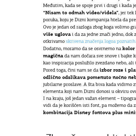
Međutim, kada se spoje prvi i drugi i kada j
“Nisam to odmah video/videla”
, jer te
poruka, koju je Dizni kompanija htela da pre
Ovo je jedan od razloga zbog koga volimo gra
više uglova
i da za jedne znači jedno, dok
otkrivamo
skrivena značenja logoa poznati
kolor
Dodatno, moramo da se osvrnemo na
magična
da nam dočara sve snove i bajke k
kao inspiracija poslužilo zvezdano nebo, ali 
izbor roze i p
Pored toga, čini nam se da
odlično odslikava pomenuto noćno ne
jubilarne proslave. A šta biva kada vidimo 
elementa koji nam Dizni donosi u okviru ovo
I na kraju, još jedan važan element – tipogra
vidi da je korišćen isti font, pa možemo da z
kombinacija Disney fontova plus mini