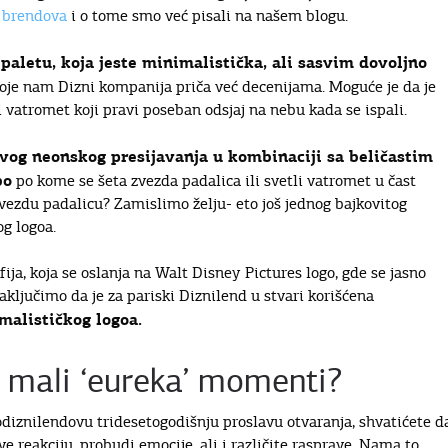
h brendova
i o tome smo već pisali na našem blogu.
 paletu, koja jeste minimalistička, ali sasvim dovoljno
oje nam Dizni kompanija priča već decenijama. Moguće je da je
i vatromet koji pravi poseban odsjaj na nebu kada se ispali.
lavog neonskog presijavanja u kombinaciji sa beličastim
bo
po kome se šeta zvezda padalica ili svetli vatromet u čast
zvezdu padalicu? Zamislimo želju- eto još jednog bajkovitog
g logoa.
fija, koja se oslanja na Walt Disney Pictures logo, gde se jasno
aključimo da je za pariski Diznilend u stvari korišćena
malističkog logoa.
i mali ‘eureka’ momenti?
odiznilendovu tridesetogodišnju proslavu otvaranja, shvatićete d
e reakciju, probudi emocije, ali i različite rasprave. Nama to