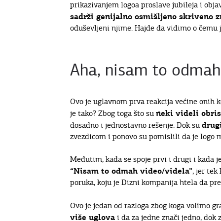
prikazivanjem logoa proslave jubileja i ob
sadrži genijalno osmišljeno skriveno 
oduševljeni njime. Hajde da vidimo o čemu j
Aha, nisam to odmah
Ovo je uglavnom prva reakcija većine onih ko
neki videli obri
je tako? Zbog toga što su
drug
dosadno i jednostavno rešenje. Dok su
zvezdicom i ponovo su pomislili da je logo m
Međutim, kada se spoje prvi i drugi i kada j
“Nisam to odmah video/videla”
, jer te
poruka, koju je Dizni kompanija htela da pre
Ovo je jedan od razloga zbog koga volimo gra
više uglova
i da za jedne znači jedno, dok