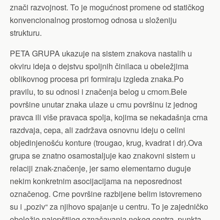
znači razvojnost. To je mogućnost promene od statičkog
konvencionalnog prostornog odnosa u složeniju
strukturu.
PETA GRUPA ukazuje na sistem znakova nastalih u
okviru ideja o dejstvu spoljnih činilaca u obeležjima
oblikovnog procesa pri formiraju izgleda znaka.Po
pravilu, to su odnosi i značenja belog u crnom.Bele
površine unutar znaka ulaze u crnu površinu iz jednog
pravca ili više pravaca spolja, kojima se nekadašnja crna
razdvaja, cepa, ali zadržava osnovnu ideju o celini
objedinjenošću konture (trougao, krug, kvadrat i dr).Ova
grupa se znatno osamostaljuje kao znakovni sistem u
relaciji znak-značenje, jer samo elementarno duguje
nekim konkretnim asocijacijama na neposrednost
označenog. Crne površine razbijene belim istovremeno
su i „poziv“ za njihovo spajanje u centru. To je zajedničko
obeležje najopštijeg označavanja nekog centra, punkta,