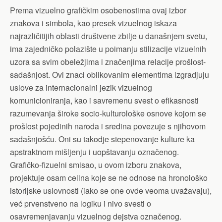
Prema vizuelno grafičkim osobenostima ovaj izbor
znakova i simbola, kao presek vizuelnog iskaza
najrazličitijih oblasti društvene zbilje u današnjem svetu,
ima zajedničko polazište u poimanju stilizacije vizuelnih
uzora sa svim obeležjima i značenjima relacije prošlost-
sadašnjost. Ovi znaci oblikovanim elementima izgradjuju
uslove za internacionalni jezik vizuelnog
komunicioniranja, kao i savremenu svest o efikasnosti
razumevanja široke socio-kulturološke osnove kojom se
prošlost pojedinih naroda i sredina povezuje s njihovom
sadašnjošću. Oni su takodje stepenovanje kulture ka
apstraktnom mišljenju i uopštavanju označenog.
Grafičko-fizuelni smisao, u ovom izboru znakova,
projektuje osam celina koje se ne odnose na hronološko
istorijske uslovnosti (iako se one ovde veoma uvažavaju),
već prvenstveno na logiku i nivo svesti o
osavremenjavanju vizuelnog dejstva označenog.