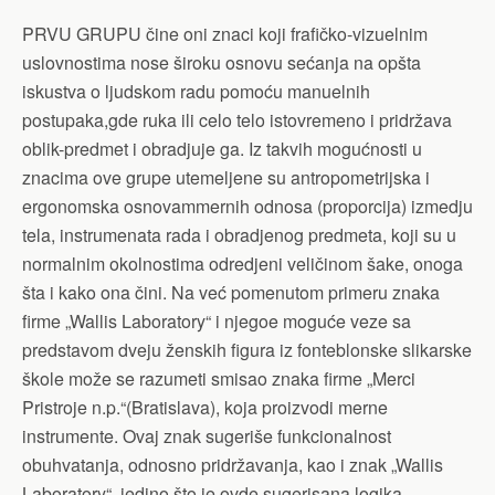
PRVU GRUPU čine oni znaci koji frafičko-vizuelnim
uslovnostima nose široku osnovu sećanja na opšta
iskustva o ljudskom radu pomoću manuelnih
postupaka,gde ruka ili celo telo istovremeno i pridržava
oblik-predmet i obradjuje ga. Iz takvih mogućnosti u
znacima ove grupe utemeljene su antropometrijska i
ergonomska osnovammernih odnosa (proporcija) izmedju
tela, instrumenata rada i obradjenog predmeta, koji su u
normalnim okolnostima odredjeni veličinom šake, onoga
šta i kako ona čini. Na već pomenutom primeru znaka
firme „Wallis Laboratory“ i njegoe moguće veze sa
predstavom dveju ženskih figura iz fonteblonske slikarske
škole može se razumeti smisao znaka firme „Merci
Pristroje n.p.“(Bratislava), koja proizvodi merne
instrumente. Ovaj znak sugeriše funkcionalnost
obuhvatanja, odnosno pridržavanja, kao i znak „Wallis
Laboratory“, jedino što je ovde sugerisana logika