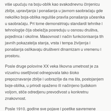
više upućuju na boju-oblik kao svakodnevnu činjenicu
zbilje, upravljanja i ponašanja u javnom saobraćaju gde
nekoliko boja-oblika reguliše pravila ponašanja učesnika
u saobraćaju. Pri tome demonstriraju standardi tehnike i
tehnologije čija obeležja posreduju u osnosu društva,
pojedinca i okoline. Masovnost i način funkcionisanja tih
javnih pokazatelja stanja, vrsta i tempa življenja i
ponašanja oslikavaju društveni dinamizam u vremenu i
prostoru.
Posle druge polovine XX veka likovna umetnost je za
vizuelnu osetljivost odnegovala tako šioko
prepoznavanje zbilje i uobrazilje da ma šta, postojanjem
boje-oblika, u prirodi opaženo ili načinjeno ljudskom
voljom, stiče odredjenu prevodivost u konkretnu
znakovnost.
Posle 1910. godine sve pojave i poetike savremene