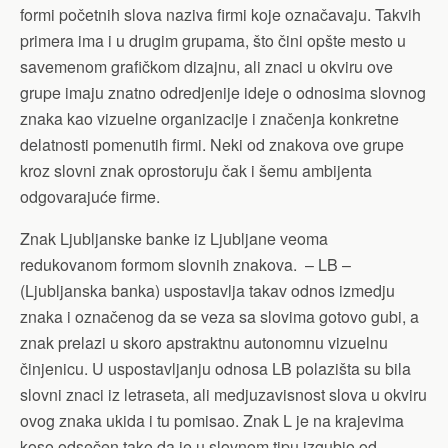
formi početnih slova naziva firmi koje označavaju. Takvih
primera ima i u drugim grupama, što čini opšte mesto u
savemenom grafičkom dizajnu, ali znaci u okviru ove
grupe imaju znatno odredjenije ideje o odnosima slovnog
znaka kao vizuelne organizacije i značenja konkretne
delatnosti pomenutih firmi. Neki od znakova ove grupe
kroz slovni znak oprostoruju čak i šemu ambijenta
odgovarajuće firme.
Znak Ljubljanske banke iz Ljubljane veoma
redukovanom formom slovnih znakova. – LB –
(Ljubljanska banka) uspostavlja takav odnos izmedju
znaka i označenog da se veza sa slovima gotovo gubi, a
znak prelazi u skoro apstraktnu autonomnu vizuelnu
činjenicu. U uspostavljanju odnosa LB polazišta su bila
slovni znaci iz letraseta, ali medjuzavisnost slova u okviru
ovog znaka ukida i tu pomisao. Znak L je na krajevima
koso odsečen tako da je u slovnom tipu izgubio od