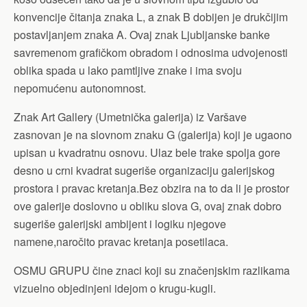
konvencije čitanja znaka L, a znak B dobijen je drukčijim
postavljanjem znaka A. Ovaj znak Ljubljanske banke
savremenom grafičkom obradom i odnosima udvojenosti
oblika spada u lako pamtljive znake i ima svoju
nepomućenu autonomnost.
Znak Art Gallery (Umetnička galerija) iz Varšave
zasnovan je na slovnom znaku G (galerija) koji je ugaono
upisan u kvadratnu osnovu. Ulaz bele trake spolja gore
desno u crni kvadrat sugeriše organizaciju galerijskog
prostora i pravac kretanja.Bez obzira na to da li je prostor
ove galerije doslovno u obliku slova G, ovaj znak dobro
sugeriše galerijski ambijent i logiku njegove
namene,naročito pravac kretanja posetilaca.
OSMU GRUPU čine znaci koji su značenjskim razlikama
vizuelno objedinjeni idejom o krugu-kugli.