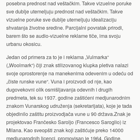
posebna prednost nad veštačkim. Takve vizuelne poruke
sve dublje utemeljuju prednost nad veštačkim. Takve
vizuelne poruke sve dublje utemeljuju idealizaciju
shvatanja životne sredine. Parcijalni povratak prirodi,
barem što se audio-vizuelne reklame tiče, ima svoju
urbanu okosicu.
Jedan od primera za to je i reklama „Vulmarka“
(„Woolmark“) čiji znak stilizovanog klupka pletiva nalazi
svoje oprostorenje na manekenima odevenim u odeću od
„čiste runske vune“. Vuna i proizvodi od nje, kao
dugovekovni olik osmišljavanja odevnih i drugih
predmeta, tek su 1937. godine zaštićeni medjunarodnim
znakom Vunarskog udruženja (sekretarijata), koje je tada
objedinilo zaštitu proizvodjača vune u 90 država.Znak je
projektovao Frančesko Saroljo (Francesco Saroglio) iz
Milana. Kao sveopšti znak koji zaštićuje preko 14000
medjunarodnih licenci, promovisan je 1964. Godine.