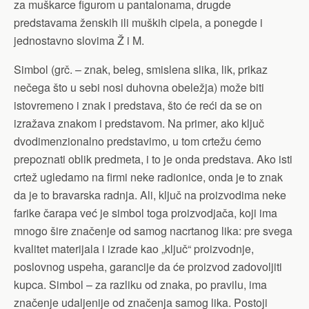
za muškarce figurom u pantalonama, drugde
predstavama ženskih ili muških cipela, a ponegde i
jednostavno slovima Ž i M.
Simbol (grč. – znak, beleg, smislena slika, lik, prikaz
nečega što u sebi nosi duhovna obeležja) može biti
istovremeno i znak i predstava, što će reći da se on
izražava znakom i predstavom. Na primer, ako ključ
dvodimenzionalno predstavimo, u tom crtežu ćemo
prepoznati oblik predmeta, i to je onda predstava. Ako isti
crtež ugledamo na firmi neke radionice, onda je to znak
da je to bravarska radnja. Ali, ključ na proizvodima neke
farike čarapa već je simbol toga proizvodjača, koji ima
mnogo šire značenje od samog nacrtanog lika: pre svega
kvalitet materijala i izrade kao „ključ“ proizvodnje,
poslovnog uspeha, garancije da će proizvod zadovoljiti
kupca. Simbol – za razliku od znaka, po pravilu, ima
značenje udaljenije od značenja samog lika. Postoji