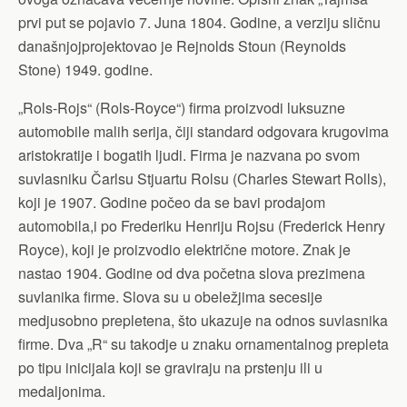
prvi put se pojavio 7. Juna 1804. Godine, a verziju sličnu
današnjojprojektovao je Rejnolds Stoun (Reynolds
Stone) 1949. godine.
„Rols-Rojs“ (Rols-Royce“) firma proizvodi luksuzne
automobile malih serija, čiji standard odgovara krugovima
aristokratije i bogatih ljudi. Firma je nazvana po svom
suvlasniku Čarlsu Stjuartu Rolsu (Charles Stewart Rolls),
koji je 1907. Godine počeo da se bavi prodajom
automobila,i po Frederiku Henriju Rojsu (Frederick Henry
Royce), koji je proizvodio električne motore. Znak je
nastao 1904. Godine od dva početna slova prezimena
suvlanika firme. Slova su u obeležjima secesije
medjusobno prepletena, što ukazuje na odnos suvlasnika
firme. Dva „R“ su takodje u znaku ornamentalnog prepleta
po tipu inicijala koji se graviraju na prstenju ili u
medaljonima.