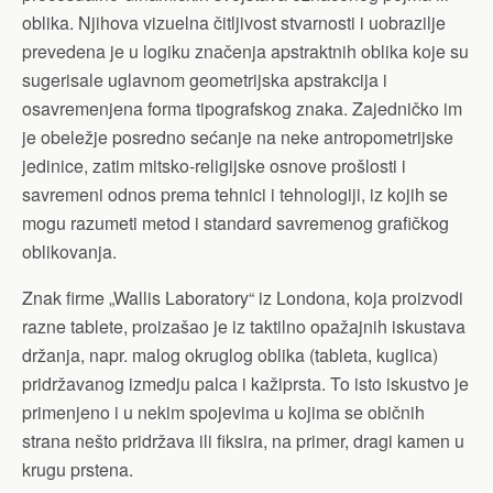
oblika. Njihova vizuelna čitljivost stvarnosti i uobrazilje
prevedena je u logiku značenja apstraktnih oblika koje su
sugerisale uglavnom geometrijska apstrakcija i
osavremenjena forma tipografskog znaka. Zajedničko im
je obeležje posredno sećanje na neke antropometrijske
jedinice, zatim mitsko-religijske osnove prošlosti i
savremeni odnos prema tehnici i tehnologiji, iz kojih se
mogu razumeti metod i standard savremenog grafičkog
oblikovanja.
Znak firme „Wallis Laboratory“ iz Londona, koja proizvodi
razne tablete, proizašao je iz taktilno opažajnih iskustava
držanja, napr. malog okruglog oblika (tableta, kuglica)
pridržavanog izmedju palca i kažiprsta. To isto iskustvo je
primenjeno i u nekim spojevima u kojima se običnih
strana nešto pridržava ili fiksira, na primer, dragi kamen u
krugu prstena.