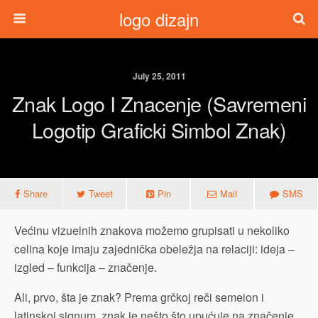
logo dizajn
July 25, 2011
Znak Logo I Znacenje (savremeni
Logotip Graficki Simbol Znak)
Share
Tweet
Pin
Mail
SMS
Većinu vizuelnih znakova možemo grupisati u nekoliko
celina koje imaju zajednička obeležja na relaciji: ideja –
izgled – funkcija – značenje.
Ali, prvo, šta je znak? Prema grčkoj reči semeion i
latinskoj signum, znak je nešto što upućuje na značenje,