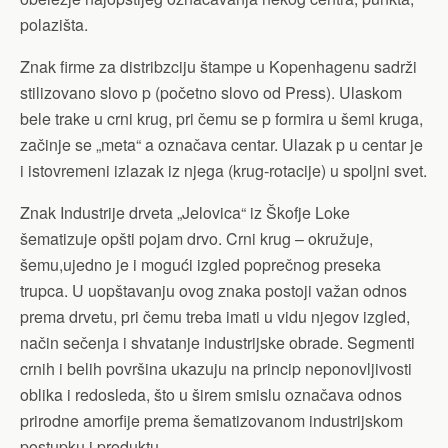
polazišta.
Znak firme za distribzciju štampe u Kopenhagenu sadrži
stilizovano slovo p (početno slovo od Press). Ulaskom
bele trake u crni krug, pri čemu se p formira u šemi kruga,
začinje se „meta“ a označava centar. Ulazak p u centar je
i istovremeni izlazak iz njega (krug-rotacije) u spoljni svet.
Znak Industrije drveta „Jelovica“ iz Škofje Loke
šematizuje opšti pojam drvo. Crni krug – okružuje,
šemu,ujedno je i mogući izgled poprečnog preseka
trupca. U uopštavanju ovog znaka postoji važan odnos
prema drvetu, pri čemu treba imati u vidu njegov izgled,
način sečenja i shvatanje industrijske obrade. Segmenti
crnih i belih površina ukazuju na princip neponovljivosti
oblika i redosleda, što u širem smislu označava odnos
prirodne amorfije prema šematizovanom industrijskom
postupku i produktu.