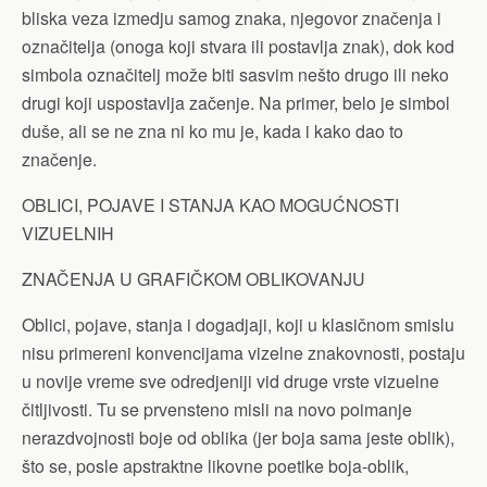
bliska veza izmedju samog znaka, njegovor značenja i
označitelja (onoga koji stvara ili postavlja znak), dok kod
simbola označitelj može biti sasvim nešto drugo ili neko
drugi koji uspostavlja začenje. Na primer, belo je simbol
duše, ali se ne zna ni ko mu je, kada i kako dao to
značenje.
OBLICI, POJAVE I STANJA KAO MOGUĆNOSTI
VIZUELNIH
ZNAČENJA U GRAFIČKOM OBLIKOVANJU
Oblici, pojave, stanja i dogadjaji, koji u klasičnom smislu
nisu primereni konvencijama vizelne znakovnosti, postaju
u novije vreme sve odredjeniji vid druge vrste vizuelne
čitljivosti. Tu se prvensteno misli na novo poimanje
nerazdvojnosti boje od oblika (jer boja sama jeste oblik),
što se, posle apstraktne likovne poetike boja-oblik,