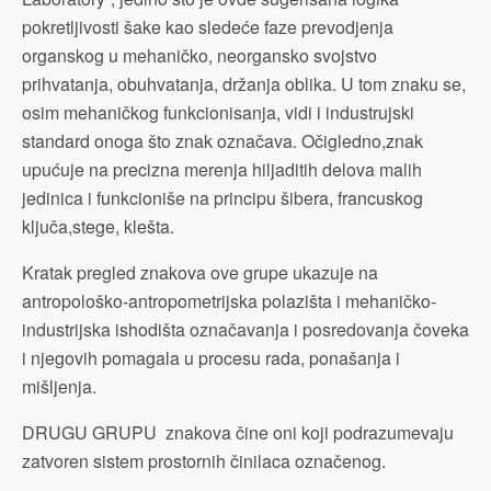
pokretljivosti šake kao sledeće faze prevodjenja
organskog u mehaničko, neorgansko svojstvo
prihvatanja, obuhvatanja, držanja oblika. U tom znaku se,
osim mehaničkog funkcionisanja, vidi i industrujski
standard onoga što znak označava. Očigledno,znak
upućuje na precizna merenja hiljaditih delova malih
jedinica i funkcioniše na principu šibera, francuskog
ključa,stege, klešta.
Kratak pregled znakova ove grupe ukazuje na
antropološko-antropometrijska polazišta i mehaničko-
industrijska ishodišta označavanja i posredovanja čoveka
i njegovih pomagala u procesu rada, ponašanja i
mišljenja.
DRUGU GRUPU znakova čine oni koji podrazumevaju
zatvoren sistem prostornih činilaca označenog.