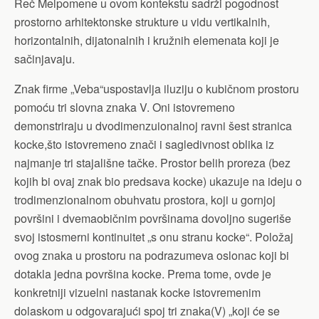
Reč Melpomene u ovom kontekstu sadrži pogodnost
prostorno arhitektonske strukture u vidu vertikalnih,
horizontalnih, dijatonalnih i kružnih elemenata koji je
sačinjavaju.
Znak firme „Veba“uspostavlja iluziju o kubičnom prostoru
pomoću tri slovna znaka V. Oni istovremeno
demonstriraju u dvodimenzuionalnoj ravni šest stranica
kocke,što istovremeno znači i sagledivnost oblika iz
najmanje tri stajališne tačke. Prostor belih proreza (bez
kojih bi ovaj znak bio predsava kocke) ukazuje na ideju o
trodimenzionalnom obuhvatu prostora, koji u gornjoj
površini i dvemaobičnim površinama dovoljno sugeriše
svoj istosmerni kontinuitet „s onu stranu kocke“. Položaj
ovog znaka u prostoru na podrazumeva oslonac koji bi
dotakla jedna površina kocke. Prema tome, ovde je
konkretniji vizuelni nastanak kocke istovremenim
dolaskom u odgovarajući spoj tri znaka(V) „koji će se