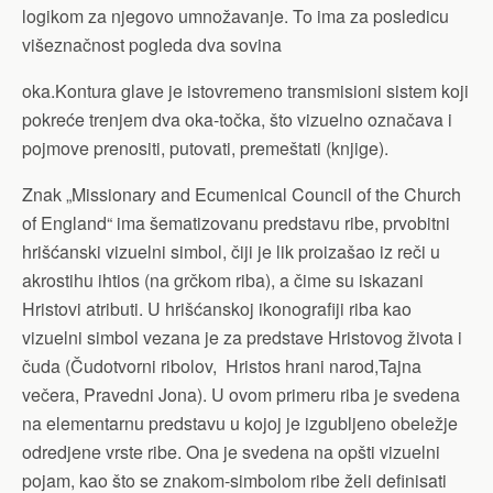
logikom za njegovo umnožavanje. To ima za posledicu
višeznačnost pogleda dva sovina
oka.Kontura glave je istovremeno transmisioni sistem koji
pokreće trenjem dva oka-točka, što vizuelno označava i
pojmove prenositi, putovati, premeštati (knjige).
Znak „Missionary and Ecumenical Council of the Church
of England“ ima šematizovanu predstavu ribe, prvobitni
hrišćanski vizuelni simbol, čiji je lik proizašao iz reči u
akrostihu ihtios (na grčkom riba), a čime su iskazani
Hristovi atributi. U hrišćanskoj ikonografiji riba kao
vizuelni simbol vezana je za predstave Hristovog života i
čuda (Čudotvorni ribolov, Hristos hrani narod,Tajna
večera, Pravedni Jona). U ovom primeru riba je svedena
na elementarnu predstavu u kojoj je izgubljeno obeležje
odredjene vrste ribe. Ona je svedena na opšti vizuelni
pojam, kao što se znakom-simbolom ribe želi definisati