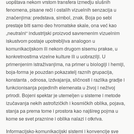
uopštava nekom vrstom transfera izmedju slušnih
fenomena, pisane reči i ostalih vizuelnih senzacija u
značenjima: predstava, simbol, znak. Boja po sebi
prestaje biti samo deo hromatske skale, ona već kao
„neutralni“ industrijski proizvod savremenim vizuelnim
iskustvom postaje upotrebljiva analogon u
komunikacijskom ili nekom drugom sisemu prakse, u
konkretnostima vizelne kulture ili u uobrazilji. U
primenjenim istraživanjima, na primer u biologiji i hemiji,
boja-forma je pouzdan pokazatelj raznih grupacija,
konstanta , odnosa, izdvajanja, sličnosti i razlika gradje i
funkcionisanja pojedinih elemenata u živoj i neživoj
prirodi. Bojeni spektar je utemeljen u sisteme i metode
izučavanja nekih astrofizičkih i kosmičkih oblika, pojava,
stanja pa prema tome i prostora kao najšireg pojma u
kome se svet praznine i oblika nalazi i otkriva.
Informacijsko-komunikacijski sistemi i konvencije sve