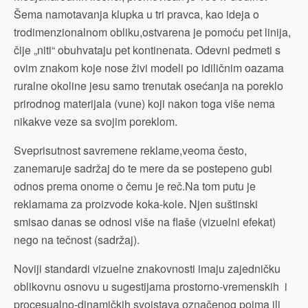
Šema namotavanja klupka u tri pravca, kao ideja o
trodimenzionalnom obliku,ostvarena je pomoću pet linija,
čije „niti“ obuhvataju pet kontinenata. Odevni pedmeti s
ovim znakom koje nose živi modeli po idiličnim oazama
ruralne okoline jesu samo trenutak osećanja na poreklo
prirodnog materijala (vune) koji nakon toga više nema
nikakve veze sa svojim poreklom.
Sveprisutnost savremene reklame,veoma često,
zanemaruje sadržaj do te mere da se postepeno gubi
odnos prema onome o čemu je reč.Na tom putu je
reklamama za proizvode koka-kole. Njen suštinski
smisao danas se odnosi više na flaše (vizuelni efekat)
nego na tečnost (sadržaj).
Noviji standardi vizuelne znakovnosti imaju zajedničku
oblikovnu osnovu u sugestijama prostorno-vremenskih i
procesualno-dinamičkih svojstava označenog pojma ili