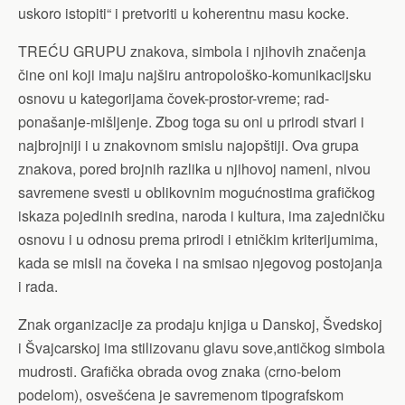
uskoro istopiti“ i pretvoriti u koherentnu masu kocke.
TREĆU GRUPU znakova, simbola i njihovih značenja
čine oni koji imaju najširu antropološko-komunikacijsku
osnovu u kategorijama čovek-prostor-vreme; rad-
ponašanje-mišljenje. Zbog toga su oni u prirodi stvari i
najbrojniji i u znakovnom smislu najopštiji. Ova grupa
znakova, pored brojnih razlika u njihovoj nameni, nivou
savremene svesti u oblikovnim mogućnostima grafičkog
iskaza pojedinih sredina, naroda i kultura, ima zajedničku
osnovu i u odnosu prema prirodi i etničkim kriterijumima,
kada se misli na čoveka i na smisao njegovog postojanja
i rada.
Znak organizacije za prodaju knjiga u Danskoj, Švedskoj
i Švajcarskoj ima stilizovanu glavu sove,antičkog simbola
mudrosti. Grafička obrada ovog znaka (crno-belom
podelom), osvešćena je savremenom tipografskom