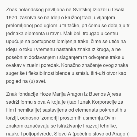
Znak holandskog paviljona na Svetskoj izložbi u Osaki
1970. zasniva se na ideji o kružnoj traci, uvijanjem
prelomljenoj pod uglom u tri tačke, pri čemu se dobijaju tri
jednaka elementa u ravni. Mali beli trougao u centru
upućuje na postupnost lomljenja trake, čime se utiče na
ideju o toku i vremenu nastanka znaka iz kruga, a ne
posebnim dodavanjem i slaganjem tri odvojene trake u
ovakav vizuelni poredak. Konačno značenje ovog znaka
sugeriše i fleksibilnost blende u smislu širi-uži otvor kao
pogled na (u) svet.
Znak fondacije Hoze Marija Aragon iz Buenos Ajresa
sadrži formu slova A koja je (kao i znak Korporacije za
film i hemikalije) sastavljena od elemenata pokrenutih u
torziji, odnosno izomeriji prostornih usmernja.Ovim
znakom označavaju se istraživanje i razvoj tehnike,
nauke i poljoprivrede. Slovo A (početno slovo od Aragon)