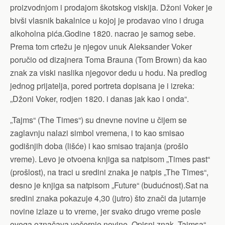
proizvodnjom i prodajom škotskog viskija. Džoni Voker je
bivši vlasnik bakalnice u kojoj je prodavao vino i druga
alkoholna pića.Godine 1820. nacrao je samog sebe.
Prema tom crtežu je njegov unuk Aleksander Voker
poručio od dizajnera Toma Brauna (Tom Brown) da kao
znak za viski naslika njegovor dedu u hodu. Na predlog
jednog prijatelja, pored portreta dopisana je i izreka:
„Džoni Voker, rodjen 1820. i danas jak kao i onda“.
„Tajms“ (The Times“) su dnevne novine u čijem se
zaglavnju nalazi simbol vremena, i to kao smisao
godišnjih doba (lišće) i kao smisao trajanja (prošlo
vreme). Levo je otvoena knjiga sa natpisom „Times past“
(prošlost), na traci u sredini znaka je natpis „The Times“,
desno je knjiga sa natpisom „Future“ (budućnost).Sat na
sredini znaka pokazuje 4,30 (jutro) što znači da jutarnje
novine izlaze u to vreme, jer svako drugo vreme posle
ovoga označava večernje novine. Opisni znak „Tajmsa“