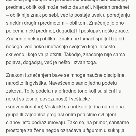
predmet, oblik koji može nešto da znači. Nijedan predmet
– oblik nije znak po sebi, već to postaje uvek u poredjenju
s nekim drugim predmetom – oblikom. Značenje je ono
po čemu neki predmet, dogadjaj ili postupak nešto znače.
Značenje nekog oblika –znaka ne tumači spoljni izgled
nečega, već neko unutrašnje svojstvo koje je često
skriveno i koje valja otkriti. Takodje, značenje nije sama
pojava, dogadjaj, već je nešto i izvan toga.
Znakom i značenjem bave se mnoge naučne discipline,
naročito lingvistika. Navešćemo samo jednu podelu
zakova. To je podela na prirodne (one koji su slični i u
nekoj su tesnoj povezanosti) i veštačke
(konvencionalne).Veštački su oni koje jedna odredjena
grupa ili zajednica proglasi onim pod čime svi njeni
članovi isto podrazumevaju. Tako se, na primer, sanitarne
prostorije za žene negde označavaju figurom u suknji,a