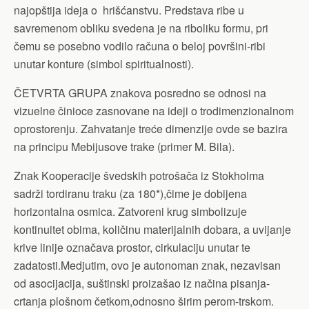
najopštija ideja o hrišćanstvu. Predstava ribe u
savremenom obliku svedena je na riboliku formu, pri
čemu se posebno vodilo računa o beloj površini-ribi
unutar konture (simbol spiritualnosti).
ČETVRTA GRUPA znakova posredno se odnosi na
vizuelne činioce zasnovane na ideji o trodimenzionalnom
oprostorenju. Zahvatanje treće dimenzije ovde se bazira
na principu Mebijusove trake (primer M. Bila).
Znak Kooperacije švedskih potrošača iz Stokholma
sadrži tordiranu traku (za 180*),čime je dobijena
horizontalna osmica. Zatvoreni krug simbolizuje
kontinuitet obima, količinu materijalnih dobara, a uvijanje
krive linije označava prostor, cirkulaciju unutar te
zadatosti.Medjutim, ovo je autonoman znak, nezavisan
od asocijacija, suštinski proizašao iz načina pisanja-
crtanja plošnom četkom,odnosno širim perom-trskom.