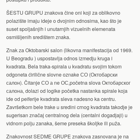
ŠESTU GRUPU znakova čine oni koji za oblikovno
polazište imaju ideje o dvojnim odnosima, kao što je
suset spoljašnjih i unutarnjih vizuelnih elemenata
osmišljenih središtem znaka.
Znak za Oktobarski salon (likovna manifestacija od 1969.
U Beogradu ) uspostavlja odnos izmedju kruga i
kvadrata. Bela traka-spirala u kvadratu svojim tokom
odgoneta ćirilične slovne oznake СО (Октобарски
салон). Čitanje СО а ne ОС,početna slova Октобарског
салона, dolazi od logike početka nastanka spirale koja
ide od peiferije kvadrata sleva nadesno ka centru.
Završetkom bele trake u sredini crnog kvadrata takodje je
sugerisan značaj centralnog dela (centalni dogadjaji) u
vidnom polju zanaka, šeme preseka školjke ili puža.
Znakovnost SEDME GRUPE znakova zasnovana je na