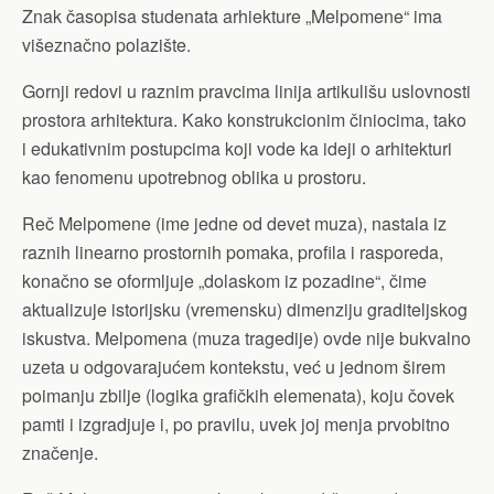
Znak časopisa studenata arhiekture „Melpomene“ ima
višeznačno polazište.
Gornji redovi u raznim pravcima linija artikulišu uslovnosti
prostora arhitektura. Kako konstrukcionim činiocima, tako
i edukativnim postupcima koji vode ka ideji o arhitekturi
kao fenomenu upotrebnog oblika u prostoru.
Reč Melpomene (ime jedne od devet muza), nastala iz
raznih linearno prostornih pomaka, profila i rasporeda,
konačno se oformljuje „dolaskom iz pozadine“, čime
aktualizuje istorijsku (vremensku) dimenziju graditeljskog
iskustva. Melpomena (muza tragedije) ovde nije bukvalno
uzeta u odgovarajućem kontekstu, već u jednom širem
poimanju zbilje (logika grafičkih elemenata), koju čovek
pamti i izgradjuje i, po pravilu, uvek joj menja prvobitno
značenje.