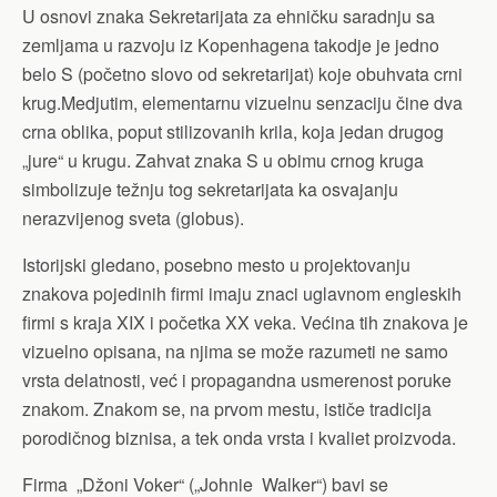
U osnovi znaka Sekretarijata za ehničku saradnju sa
zemljama u razvoju iz Kopenhagena takodje je jedno
belo S (početno slovo od sekretarijat) koje obuhvata crni
krug.Medjutim, elementarnu vizuelnu senzaciju čine dva
crna oblika, poput stilizovanih krila, koja jedan drugog
„jure“ u krugu. Zahvat znaka S u obimu crnog kruga
simbolizuje težnju tog sekretarijata ka osvajanju
nerazvijenog sveta (globus).
Istorijski gledano, posebno mesto u projektovanju
znakova pojedinih firmi imaju znaci uglavnom engleskih
firmi s kraja XIX i početka XX veka. Većina tih znakova je
vizuelno opisana, na njima se može razumeti ne samo
vrsta delatnosti, već i propagandna usmerenost poruke
znakom. Znakom se, na prvom mestu, ističe tradicija
porodičnog biznisa, a tek onda vrsta i kvaliet proizvoda.
Firma „Džoni Voker“ („Johnie Walker“) bavi se