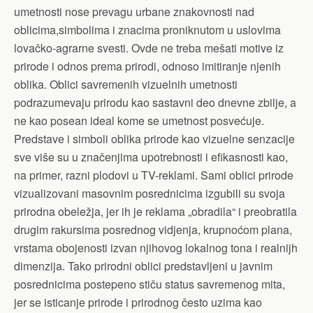
umetnosti nose prevagu urbane znakovnosti nad
oblicima,simbolima i znacima proniknutom u uslovima
lovačko-agrarne svesti. Ovde ne treba mešati motive iz
prirode i odnos prema prirodi, odnoso imitiranje njenih
oblika. Oblici savremenih vizuelnih umetnosti
podrazumevaju prirodu kao sastavni deo dnevne zbilje, a
ne kao posean ideal kome se umetnost posvećuje.
Predstave i simboli oblika prirode kao vizuelne senzacije
sve više su u značenjima upotrebnosti i efikasnosti kao,
na primer, razni plodovi u TV-reklami. Sami oblici prirode
vizualizovani masovnim posrednicima izgubili su svoja
prirodna obeležja, jer ih je reklama „obradila“ i preobratila
drugim rakursima posrednog vidjenja, krupnoćom plana,
vrstama obojenosti izvan njihovog lokalnog tona i realnijh
dimenzija. Tako prirodni oblici predstavljeni u javnim
posrednicima postepeno stiču status savremenog mita,
jer se isticanje prirode i prirodnog često uzima kao