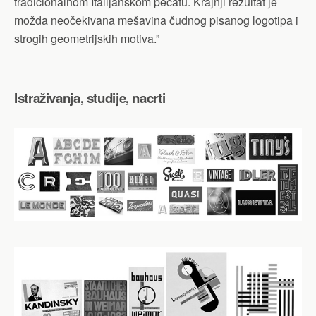
tradicionalnom Italijanskom pečatu. Krajnji rezultat je
možda neočekivana mešavina čudnog pisanog logotipa i
strogih geometrijskih motiva.”
Istraživanja, studije, nacrti