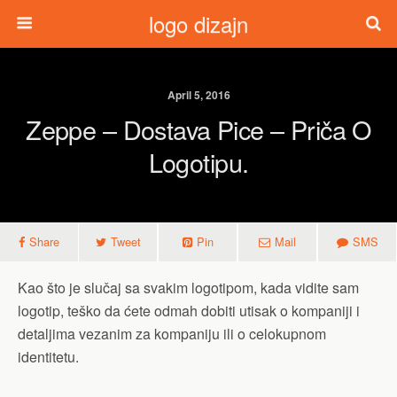
logo dizajn
April 5, 2016
Zeppe – Dostava Pice – Priča O
Logotipu.
Share
Tweet
Pin
Mail
SMS
Kao što je slučaj sa svakim logotipom, kada vidite sam
logotip, teško da ćete odmah dobiti utisak o kompaniji i
detaljima vezanim za kompaniju ili o celokupnom
identitetu.