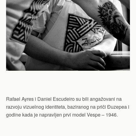
Rafael Ayres i Daniel Escudeiro su bili angažovani na
razvoju vizuelnog identiteta, baziranog na priči Đuzepea i
godine kada je napravljen prvi model Vespe – 1946.