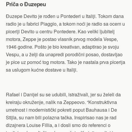
Priča o Đuzepeu
Đuzepe Devito je rođen u Pontederi u Italiji. Tokom dana
radio je u fabrici Piaggio, a tokom noći je radio sa ocem u
piceriji Devito u centru Pontedere. Kao veliki ljubitelj
motora, Zeppe je postao vlasnik prvog modela Vespe,
1946 godine. Pošto je bio kreativan, adaptirao je svoju
Vespu, a u želji da unapredi porodični posao, dostavljao
je pice uz pomoć tog motora. Tako je nastala prva picerija
sa uslugom kućne dostave u Italiji.
Rafael i Danijel su se udubili, istraživali, jer su želeli da
kreiraju okruženje, nalik na Zeppeovo. “Konstruktivna
umetnost i modernistički pokreti poput Bauhausa i De
Stijla, su nam bili polazna tačka. Inspirisao nas je rad
dizajnera Louise Fillia, a i dosli smo do referenci o