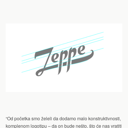
“Od početka smo želeli da dodamo malo konstruktivnosti,
komplenom logotipu – da on bude nešto, što će nas vratiti