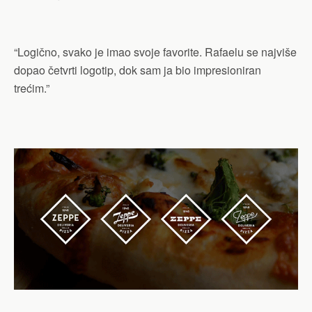
“Logično, svako je imao svoje favorite. Rafaelu se najviše
dopao četvrti logotip, dok sam ja bio impresioniran
trećim.”