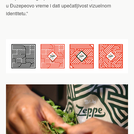
u Đuzepeovo vreme i dati upečatljivost vizuelnom
identitetu.”