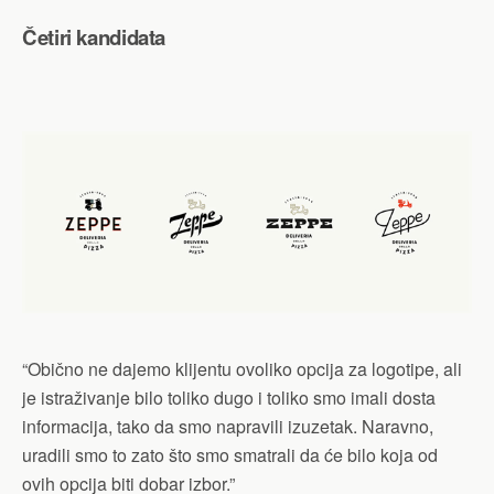
Četiri kandidata
“Obično ne dajemo klijentu ovoliko opcija za logotipe, ali
je istraživanje bilo toliko dugo i toliko smo imali dosta
informacija, tako da smo napravili izuzetak. Naravno,
uradili smo to zato što smo smatrali da će bilo koja od
ovih opcija biti dobar izbor.”