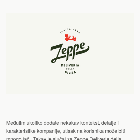
Međutim ukoliko dodate nekakav kontekst, detalje i
karakteristike kompanije, utisak na korisnika može biti
mnogo jači. Takav je slučaj za Zeppe Deliveria della