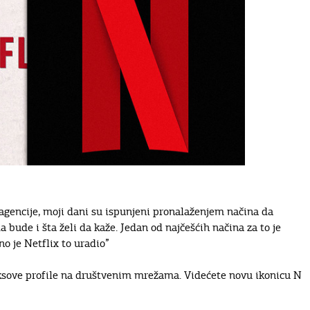
 agencije, moji dani su ispunjeni pronalaženjem načina da
a bude i šta želi da kaže. Jedan od najčešćih načina za to je
no je Netflix to uradio”
fliksove profile na društvenim mrežama. Videćete novu ikonicu N