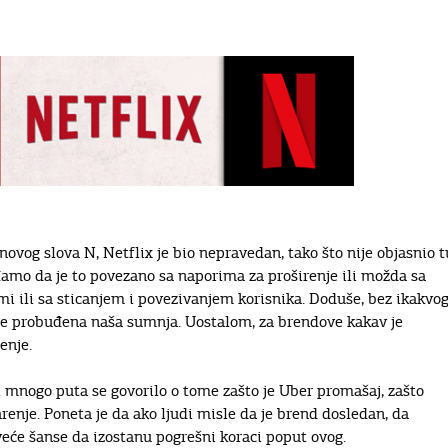
ovog slova N, Netflix je bio nepravedan, tako što nije objasnio t
o da je to povezano sa naporima za proširenje ili možda sa
mi ili sa sticanjem i povezivanjem korisnika. Doduše, bez ikakvo
 je probuđena naša sumnja. Uostalom, za brendove kakav je
enje.
i mnogo puta se govorilo o tome zašto je Uber promašaj, zašto
renje. Poneta je da ako ljudi misle da je brend dosledan, da
veće šanse da izostanu pogrešni koraci poput ovog.