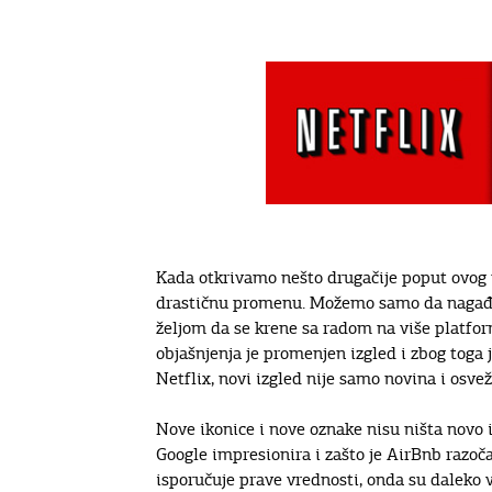
Kada otkrivamo nešto drugačije poput ovog n
drastičnu promenu. Možemo samo da nagađam
željom da se krene sa radom na više platfor
objašnjenja je promenjen izgled i zbog toga
Netflix, novi izgled nije samo novina i osvež
Nove ikonice i nove oznake nisu ništa novo 
Google impresionira i zašto je AirBnb razoča
isporučuje prave vrednosti, onda su daleko 