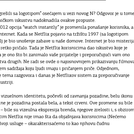
ogrešili sa logotipom” osećajem u vezi novog N? Odgovor je u tom
ničkom iskustvu nadoknadila ovakve propuste.
12 opcija “watch instantly” je promenila ponašanje korisnika, a
internet. Kada se Netflix pojavio na tržištu 1997 (sa logotipom
cilj je bio unošenje zabave u naše domove. Internet je bio misterij
retko pričalo. Tada je Netflix korisnicima dao iskustvo koje je
a je ono što bi zanimalo vaše prijatelje i preporučujući vam ono
tva drugih. Ne radi se ovde o najosnovnijem prikazivanju filmova
jem sadržaja koju ljudi imaju i pričanjem priče. Odjednom,
e tema razgovora i danas je Netflixov sistem za preporučivanje
striji.
vizuelnom identitetu, počevši od ravnanja pozadine, belu ikonu 
ne je pozadina postala bela, a tekst crveni. Ove promene su bile
– bile su vizeulna ekspresija brenda, njegove zrelosti i, s obziro
 tim Netflix nije imao šta da objašnjava korisnicima (Nećemo
zdvoji usluge – okarakterisaćemo to kao njihovu čudnu