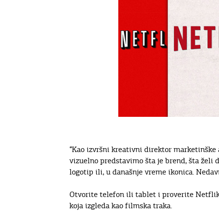
“Kao izvršni kreativni direktor marketinške
vizuelno predstavimo šta je brend, šta želi d
logotip ili, u današnje vreme ikonica. Nedav
Otvorite telefon ili tablet i proverite Net
koja izgleda kao filmska traka.