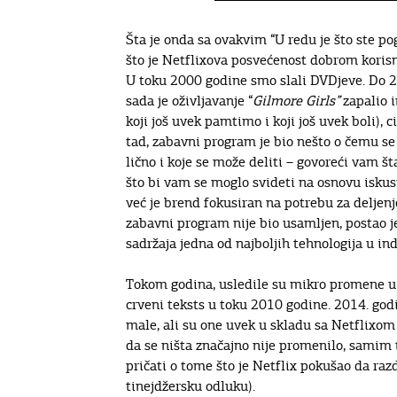
Šta je onda sa ovakvim “U redu je što ste p
što je Netflixova posvećenost dobrom koris
U toku 2000 godine smo slali DVDjeve. Do 20
sada je oživljavanje “
Gilmore Girls”
zapalio 
koji još uvek pamtimo i koji još uvek boli), 
tad, zabavni program je bio nešto o čemu se 
lično i koje se može deliti – govoreći vam št
što bi vam se moglo svideti na osnovu iskus
već je brend fokusiran na potrebu za deljen
zabavni program nije bio usamljen, postao j
sadržaja jedna od najboljih tehnologija u indu
Tokom godina, usledile su mikro promene u 
crveni teksts u toku 2010 godine. 2014. godi
male, ali su one uvek u skladu sa Netflixom 
da se ništa značajno nije promenilo, samim
pričati o tome što je Netflix pokušao da ra
tinejdžersku odluku).