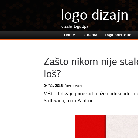
logo dizajn
dizajn logotipa
Home
O nama
logo portfolio
Zašto nikom nije stal
loš?
04 July 2016 |
logo dizajn
Vešt UI dizajn ponekad može nadoknaditi nek
Sullivana, John Paolini.