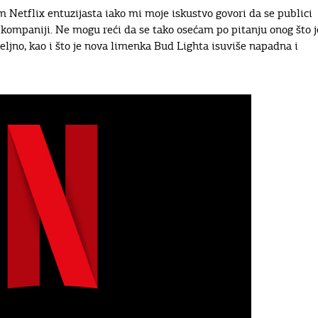
m Netflix entuzijasta iako mi moje iskustvo govori da se publici
o kompaniji. Ne mogu reći da se tako osećam po pitanju onog što j
ljno, kao i što je nova limenka Bud Lighta isuviše napadna i