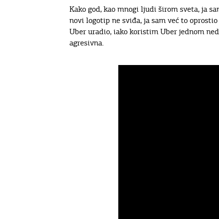
Kako god, kao mnogi ljudi širom sveta, ja sa
novi logotip ne sviđa, ja sam već to oprosti
Uber uradio, iako koristim Uber jednom nede
agresivna.