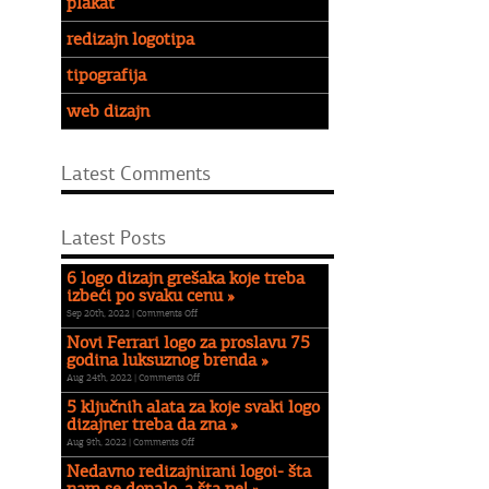
plakat
redizajn logotipa
tipografija
web dizajn
Latest Comments
Latest Posts
6 logo dizajn grešaka koje treba
izbeći po svaku cenu »
on
Sep 20th, 2022 |
Comments Off
6
Novi Ferrari logo za proslavu 75
logo
godina luksuznog brenda »
dizajn
on
Aug 24th, 2022 |
Comments Off
grešaka
Novi
koje
5 ključnih alata za koje svaki logo
Ferrari
treba
dizajner treba da zna »
logo
izbeći
on
Aug 9th, 2022 |
Comments Off
za
po
5
proslavu
Nedavno redizajnirani logoi- šta
svaku
ključnih
75
cenu