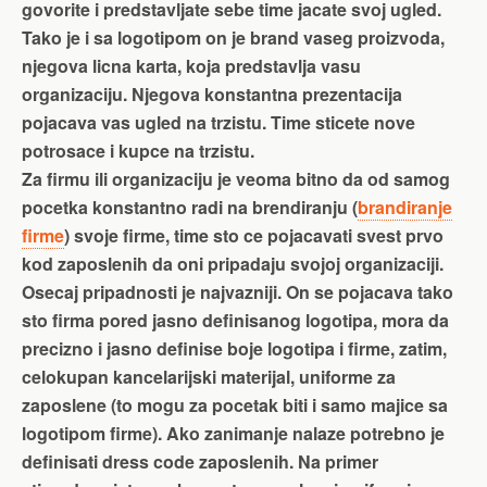
govorite i predstavljate sebe time jacate svoj ugled.
Tako je i sa logotipom on je brand vaseg proizvoda,
njegova licna karta, koja predstavlja vasu
organizaciju. Njegova konstantna prezentacija
pojacava vas ugled na trzistu. Time sticete nove
potrosace i kupce na trzistu.
Za firmu ili organizaciju je veoma bitno da od samog
pocetka konstantno radi na brendiranju (
brandiranje
firme
) svoje firme, time sto ce pojacavati svest prvo
kod zaposlenih da oni pripadaju svojoj organizaciji.
Osecaj pripadnosti je najvazniji. On se pojacava tako
sto firma pored jasno definisanog logotipa, mora da
precizno i jasno definise boje logotipa i firme, zatim,
celokupan kancelarijski materijal, uniforme za
zaposlene (to mogu za pocetak biti i samo majice sa
logotipom firme). Ako zanimanje nalaze potrebno je
definisati dress code zaposlenih. Na primer