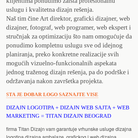
klijentima ponudimo zaista profesionalnu
uslugu i kvalitetna dizajn rešenja.
Naš tim čine Art direktor, graficki dizajner, web
dizajner, fotograf, web programer, web ekspert i
stručnjak za optimizaciju što nam omogućuje da
ponudimo kompletnu uslugu sve od idejnog
planiranja, preko konkretne realizacije svih
mogućih vizuelno-funkcionalnih aspekata
jednog traženog dizajn rešenja, pa do podrške i
održavanja nakon završetka projekta.
STA JE DOBAR LOGO
SAZNAJTE VISE
DIZAJN LOGOTIPA + DIZAJN WEB SAJTA + WEB
MARKETING = TITAN DIZAJN BEOGRAD
firma Titan Dizajn vam garantuje vrhunske usluge dizajna
logotipa dizajna ambalaze, grafickog i web dizajna.