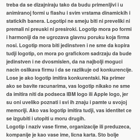
treba da se dizajniraju tako da budu primenljivi i u
animiranoj formi u flashu i svim vrstama dinamickih i
statickih banera. Logotipi ne smeju biti ni preveliki ni
premali ni preuski ni presiroki. Logotip mora po formi
i harmoniji da ne ugrozava glavnu poruku koja firma
nosi. Logotip mora biti jedinstven i ne sme da kopira
tudji logotip, on mora po grafickom sadrzaju da bude
jedinstven i ne dvosmislen, da na najbolji moguci
nacin oslikava firmu i da se razlikuje od konkurencije.
Lose je ako logotip imitira konkurentski. Na primer
ako se bavite racunarima, vas logotip nikako ne sme
da imitira niti da podseca IBM logo ili Apple logo, jer
su oni uveliko poznati i svi ih znaju i pamte u svojoj
memoriji. Ako vas logotip imitira tudji, vas identitet ce
se izgubiti i utopiti u moru drugih.
Logotip i naziv vase firme, organizacije ili preduzeca,
kompanije je kao vase ime, licna karta. Sto bolje