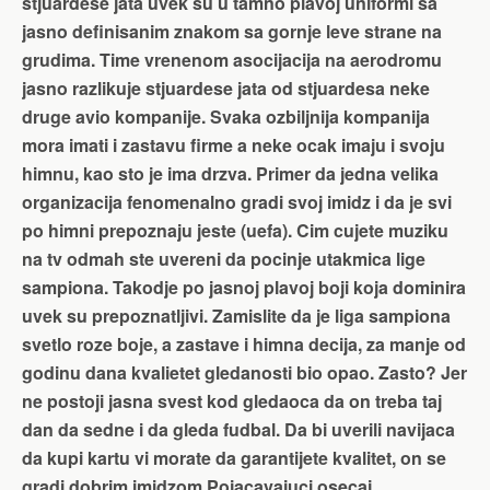
stjuardese jata uvek su u tamno plavoj uniformi sa
jasno definisanim znakom sa gornje leve strane na
grudima. Time vrenenom asocijacija na aerodromu
jasno razlikuje stjuardese jata od stjuardesa neke
druge avio kompanije. Svaka ozbiljnija kompanija
mora imati i zastavu firme a neke ocak imaju i svoju
himnu, kao sto je ima drzva. Primer da jedna velika
organizacija fenomenalno gradi svoj imidz i da je svi
po himni prepoznaju jeste (uefa). Cim cujete muziku
na tv odmah ste uvereni da pocinje utakmica lige
sampiona. Takodje po jasnoj plavoj boji koja dominira
uvek su prepoznatljivi. Zamislite da je liga sampiona
svetlo roze boje, a zastave i himna decija, za manje od
godinu dana kvalietet gledanosti bio opao. Zasto? Jer
ne postoji jasna svest kod gledaoca da on treba taj
dan da sedne i da gleda fudbal. Da bi uverili navijaca
da kupi kartu vi morate da garantijete kvalitet, on se
gradi dobrim imidzom.Pojacavajuci osecaj