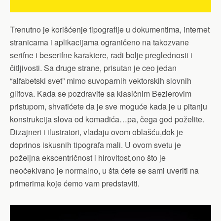
Trenutno je korišćenje tipografije u dokumentima, internet
stranicama i aplikacijama ograničeno na takozvane
serifne i beserifne karaktere, radi bolje preglednosti i
čitljivosti. Sa druge strane, prisutan je ceo jedan
“alfabetski svet” mimo suvoparnih vektorskih slovnih
glifova.
Kada se pozdravite sa klasičnim Bezierovim
pristupom, shvatićete da je sve moguće kada je u pitanju
konstrukcija slova od komadića…pa, čega god poželite.
Dizajneri i ilustratori, vladaju ovom oblašću,dok je
doprinos iskusnih tipografa mali. U ovom svetu je
poželjna ekscentričnost i hirovitost,ono što je
neočekivano je normalno, u šta ćete se sami uveriti na
primerima koje ćemo vam predstaviti.