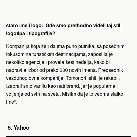
staro ime i logo: Gde smo prethodno videli taj stil
logotipa i tipografije?
Kompanija koja želi da ima puno putnika, sa posebnim
fokusom na turističkim destinacijama, zaposlila je
nekoliko agencija i provela šest nedelja, kako bi
napravila izbor od preko 200 novih imena. Predsednik
vazduhoplovne kompanije Tomonori Ishii, je rekao: „
Izabrali smo vanilu kao naš brend, jer je popularna i
voljenja od svih na svetu. Mislim da je to veoma slatko
ime“.
5. Yahoo