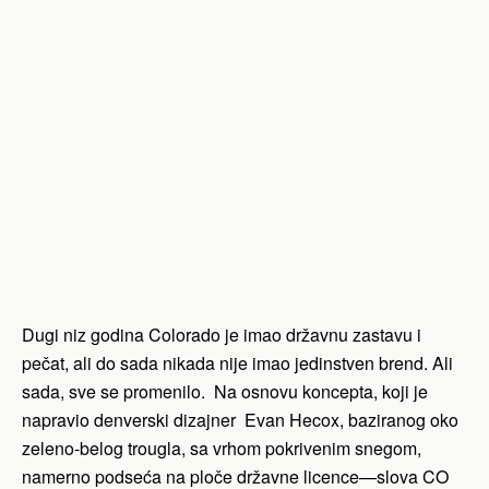
Dugi niz godina Colorado je imao državnu zastavu i
pečat, ali do sada nikada nije imao jedinstven brend. Ali
sada, sve se promenilo. Na osnovu koncepta, koji je
napravio denverski dizajner Evan Hecox, baziranog oko
zeleno-belog trougla, sa vrhom pokrivenim snegom,
namerno podseća na ploče državne licence—slova CO