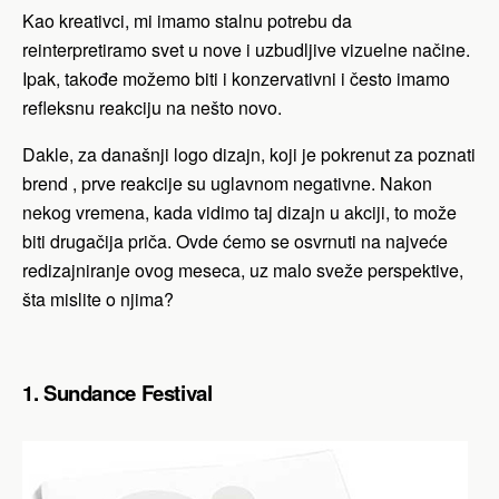
Kao kreativci, mi imamo stalnu potrebu da
reinterpretiramo svet u nove i uzbudljive vizuelne načine.
Ipak, takođe možemo biti i konzervativni i često imamo
refleksnu reakciju na nešto novo.
Dakle, za današnji logo dizajn, koji je pokrenut za poznati
brend , prve reakcije su uglavnom negativne. Nakon
nekog vremena, kada vidimo taj dizajn u akciji, to može
biti drugačija priča. Ovde ćemo se osvrnuti na najveće
redizajniranje ovog meseca, uz malo sveže perspektive,
šta mislite o njima?
1. Sundance Festival