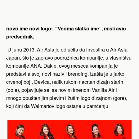
novo ime novi logo: “Veoma slatko ime”, misli avio
predsednik.
U junu 2013, Air Asia je odlučila da investira u Air Asia
Japan, što je zapravo podružnica kompanije, u vlasništvu
kompanije ANA. Dakle, ovog meseca kompanija je
predstavila svoj novi naziv i brending. Izašla je u jarko
crvenoj boji, Devica, nalik rukom nacrtan dizajn starih
(dole), pojavljuje se sa novim imenom Vanilla Air i
mnogo opuštenijim plavim i žutim logo dizajnom (gore),
koji čini da Walmartov logo ostane u pamćenju.