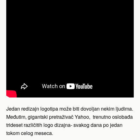
Jedan redizajn logotipa može biti dovoljan nekim ljudima.
Međutim, gigantski pretraživač Yahoo, trenutno oslobađa
trideset različitih logo dizajna- svakog dana po jedan
tokom celog meseca.