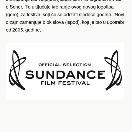
e Scher. To uključuje kreiranje ovog novog logotipa
(gore), za festival koji će se održati sledeće godine. Novi
dizajn zamenjuje blok slova (ispod), koji je bio u upotrebi
od 2005. godine.