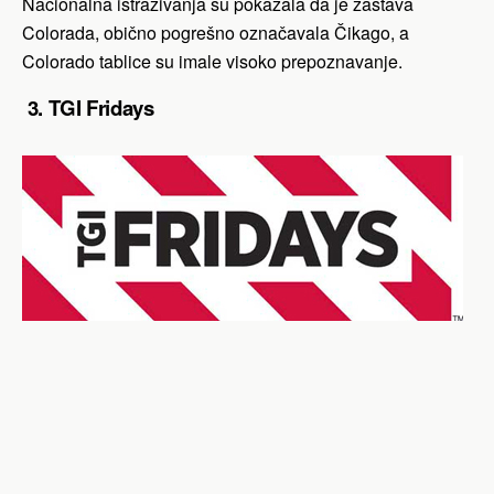
Nacionalna istraživanja su pokazala da je zastava
Colorada, obično pogrešno označavala Čikago, a
Colorado tablice su imale visoko prepoznavanje.
3. TGI Fridays