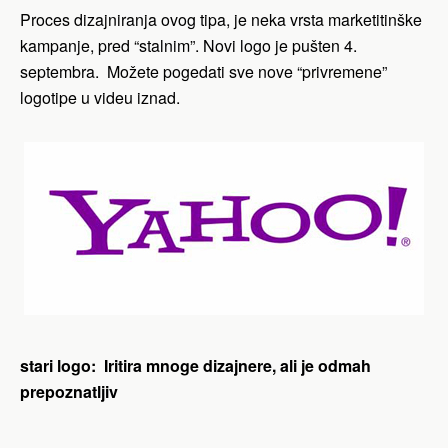
Proces dizajniranja ovog tipa, je neka vrsta marketitinške
kampanje, pred “stalnim”. Novi logo je pušten 4.
septembra. Možete pogedati sve nove “privremene”
logotipe u videu iznad.
stari logo: Iritira mnoge dizajnere, ali je odmah
prepoznatljiv