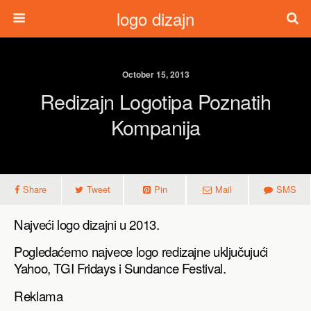
logo dizajn
October 15, 2013
Redizajn Logotipa Poznatih
Kompanija
Share
Tweet
Pin
Mail
SMS
Najveći logo dizajni u 2013.
Pogledaćemo najvece logo redizajne uključujući
Yahoo, TGI Fridays i Sundance Festival.
Reklama