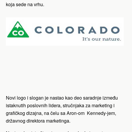
koja sede na vrhu.
Novi logo i slogan je nastao kao deo saradnje između
istaknutih poslovnih lidera, stručnjaka za marketing i
grafičkog dizajna, na čelu sa Aron-om Kennedy-jem,
državnog direktora marketinga.