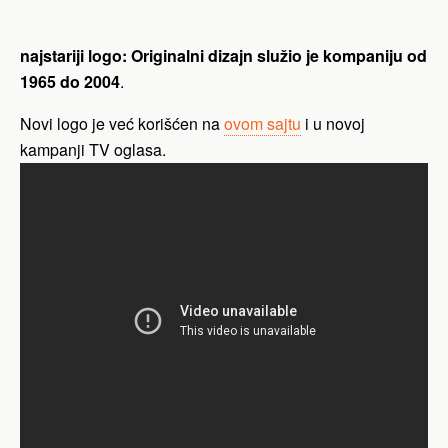
najstariji logo: Originalni dizajn služio je kompaniju od
1965 do 2004
.
Novi logo je već korišćen na
ovom sajtu
i u novoj
kampanji TV oglasa.