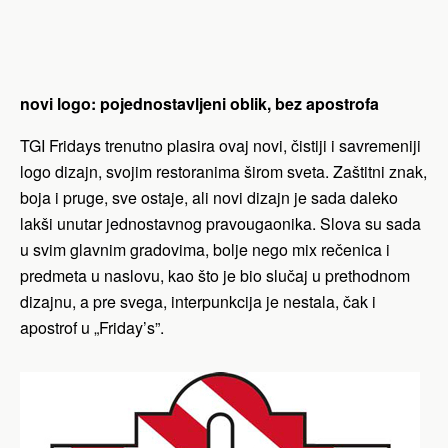
novi logo: pojednostavljeni oblik, bez apostrofa
TGI Fridays trenutno plasira ovaj novi, čistiji i savremeniji
logo dizajn, svojim restoranima širom sveta. Zaštitni znak,
boja i pruge, sve ostaje, ali novi dizajn je sada daleko
lakši unutar jednostavnog pravougaonika. Slova su sada
u svim glavnim gradovima, bolje nego mix rečenica i
predmeta u naslovu, kao što je bio slučaj u prethodnom
dizajnu, a pre svega, interpunkcija je nestala, čak i
apostrof u „Friday’s”.