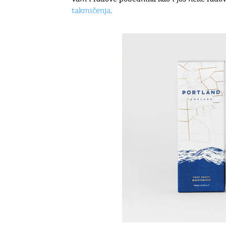
takmičenja
.