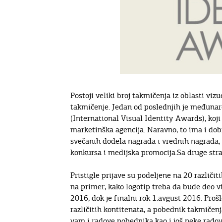
Postoji veliki broj takmičenja iz oblasti viz
takmičenje. Jedan od poslednjih je međunarod
(International Visual Identity Awards), koji 
marketinška agencija. Naravno, to ima i dobr
svečanih dodela nagrada i vrednih nagrada, 
konkursa i medijska promocija.Sa druge str
Pristigle prijave su podeljene na 20 različit
na primer, kako logotip treba da bude deo v
2016, dok je finalni rok 1.avgust 2016. Prošl
različitih kontitenata, a pobednik takmičenj
vam i radove pobednika kao i još neke radov