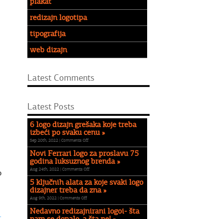
plakat
redizajn logotipa
tipografija
web dizajn
Latest Comments
Latest Posts
6 logo dizajn grešaka koje treba
izbeći po svaku cenu »
on
Sep 20th, 2022 |
Comments Off
6
Novi Ferrari logo za proslavu 75
logo
godina luksuznog brenda »
dizajn
on
Aug 24th, 2022 |
Comments Off
o
grešaka
Novi
koje
5 ključnih alata za koje svaki logo
Ferrari
treba
dizajner treba da zna »
logo
izbeći
on
Aug 9th, 2022 |
Comments Off
za
po
5
proslavu
Nedavno redizajnirani logoi- šta
svaku
ključnih
75
t
cenu