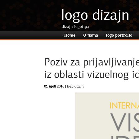
logo dizajn
dizajn logotipa
Home
O nama
logo portfolio
Poziv za prijavljivan
iz oblasti vizuelnog 
01 April 2016 |
logo dizajn