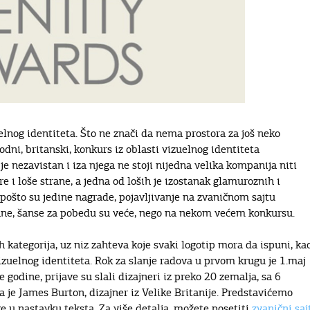
uelnog identiteta. Što ne znači da nema prostora za još neko
ni, britanski, konkurs iz oblasti vizuelnog identiteta
je nezavistan i iza njega ne stoji nijedna velika kompanija niti
e i loše strane, a jedna od loših je izostanak glamuroznih i
pošto su jedine nagrade, pojavljivanje na zvaničnom sajtu
ane, šanse za pobedu su veće, nego na nekom većem konkursu.
ih kategorija, uz niz zahteva koje svaki logotip mora da ispuni, ka
izuelnog identiteta. Rok za slanje radova u prvom krugu je 1.maj
e godine, prijave su slali dizajneri iz preko 20 zemalja, sa 6
a je James Burton, dizajner iz Velike Britanije. Predstavićemo
e u nastavku teksta. Za više detalja, možete posetiti
zvanični saj