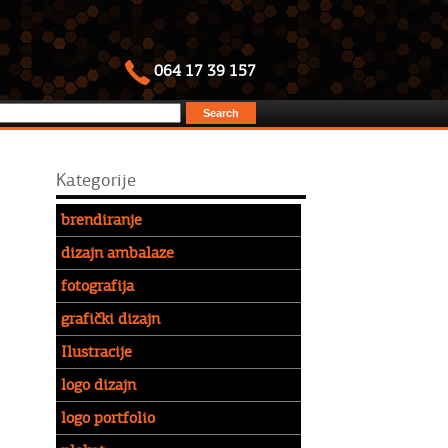
064 17 39 157
Kategorije
brendiranje
dizajn ambalaze
fotografija
grafički dizajn
Ilustracije
logo dizajn
logo portfolio