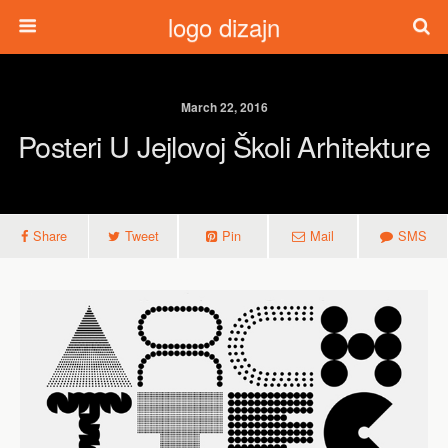
logo dizajn
March 22, 2016
Posteri U Jejlovoj Školi Arhitekture
Share
Tweet
Pin
Mail
SMS