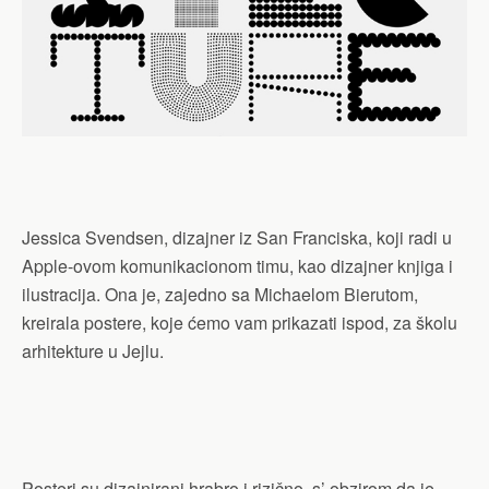
Jessica Svendsen, dizajner iz San Franciska, koji radi u
Apple-ovom komunikacionom timu, kao dizajner knjiga i
ilustracija. Ona je, zajedno sa Michaelom Bierutom,
kreirala postere, koje ćemo vam prikazati ispod, za školu
arhitekture u Jejlu.
Posteri su dizajnirani hrabro i rizično, s’ obzirom da je