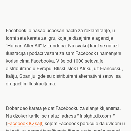
Facebook je našao uspešan način za reklamiranje, u
formi seta karata za igru, koje je dizajnirala agencija
“Human After All” iz Londona. Na svakoj karti se nalazi
ilustracija i podaci vezani za sam Facebook i namenjeni
korisnicima Facebooka. Više od 1000 setova je
distribuirano u Evropu, Bliski Istok i Afriku, uz Francusku,
Italiju, Spaniju, gde su distribuirani alternativni setovi sa
drugačijim ilustracijama.
Dobar deo karata je dat Facebooku za slanje klijentima.
Na džoker kartici se nalazi adresa ” insights.fb.com ”
(
Facebook IQ sajt
) kojom Facebook poručuje da uvidom u
taj sajt, uz pomoć istraživanja širom sveta, može pomoći