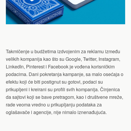
Takmičenje u budžetima izdvojenim za reklamu između
velikih kompanija kao što su Google, Twitter, Instagram,
LinkedIn, Pinterest i Facebook je vođena korisničkim
podacima. Dani pokretanja kampanje, sa malo osećaja o
efektu koji će biti postignut su gotovi, podaci su
prikupljeni i kreirani su profili svih kompanija. Činjenica
da sajtovi koji se bave pretragom, kao i društvene mreže,
rade veoma vredno u prikupljanju podataka za
oglašavače i agencije, nije nimalo iznenađujuća.