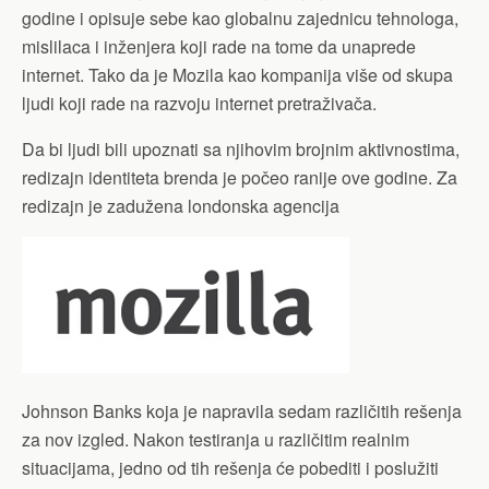
godine i opisuje sebe kao globalnu zajednicu tehnologa,
mislilaca i inženjera koji rade na tome da unaprede
internet. Tako da je Mozila kao kompanija više od skupa
ljudi koji rade na razvoju internet pretraživača.
Da bi ljudi bili upoznati sa njihovim brojnim aktivnostima,
redizajn identiteta brenda je počeo ranije ove godine. Za
redizajn je zadužena londonska agencija
Johnson Banks koja je napravila sedam različitih rešenja
za nov izgled. Nakon testiranja u različitim realnim
situacijama, jedno od tih rešenja će pobediti i poslužiti