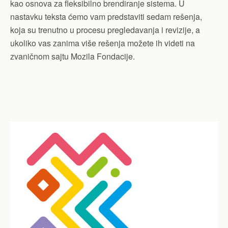
kao osnova za fleksibilno brendiranje sistema. U
nastavku teksta ćemo vam predstaviti sedam rešenja,
koja su trenutno u procesu pregledavanja i revizije, a
ukoliko vas zanima više rešenja možete ih videti na
zvaničnom sajtu Mozila Fondacije.