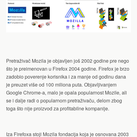
Pretraživač Mozila je objavljen još 2002 godine pre nego
što je preimenovan u Firefox 2004 godine. Firefox je brzo
zadobio poverenje korisnika i za manje od godinu dana
je preuzet više od 100 miliona puta. Objavljivanjem
Google Chrome-a, malo je opala popularnost Mozile, ali
se i dalje radi o popularnom pretraživaču, delom zbog
toga što nije proizvod za profitabilne kompanije.
Iza Firefoxa stoji Mozila fondacija koja je osnovana 2003