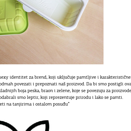
sexy identitet za brend, koji uključuje pamtljive i karakteristične
dmah povezati i prepoznati naš proizvod. Da bi smo postigli ova
kladnijih boja peska, braon i zelene, koje se povezuju za proizvod
odabrali smo leptir, koji reprezentuje prirodu i lako se pamti.
deti na tanjirima i ostalom posuđu”