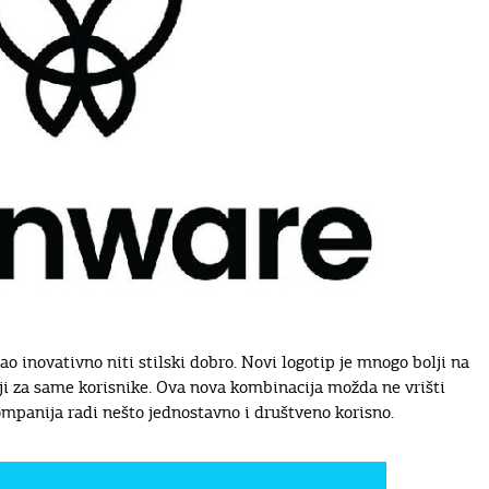
edao inovativno niti stilski dobro. Novi logotip je mnogo bolji na
niji za same korisnike. Ova nova kombinacija možda ne vrišti
 kompanija radi nešto jednostavno i društveno korisno.