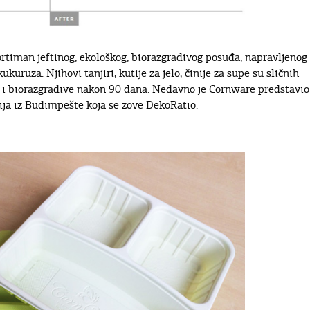
rtiman jeftinog, ekološkog, biorazgradivog posuđa, napravljenog
uruza. Njihovi tanjiri, kutije za jelo, činije za supe su sličnih
ja i biorazgradive nakon 90 dana. Nedavno je Cornware predstavio
ncija iz Budimpešte koja se zove DekoRatio.