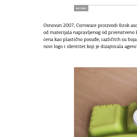
Osnovan 2007, Cornware proizvodi širok aso
od materijala napravljenog od prvenstveno kuk
cena kao plastično posuđe, različitih su bo
novi logo i identitet koji je dizajnirala age