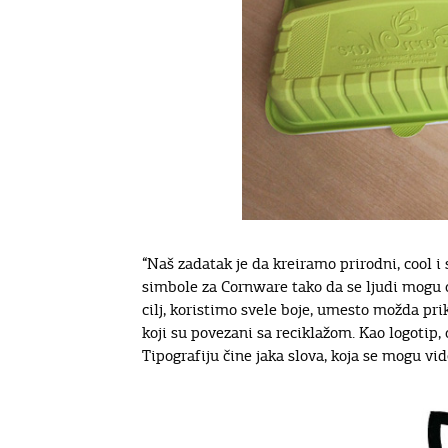
“Naš zadatak je da kreiramo prirodni, cool i 
simbole za Cornware tako da se ljudi mogu o
cilj, koristimo svele boje, umesto možda pri
koji su povezani sa reciklažom. Kao logotip, 
Tipografiju čine jaka slova, koja se mogu vi