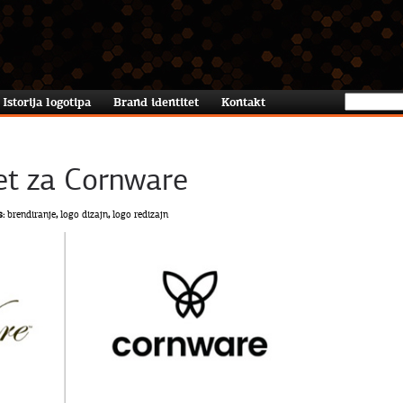
Istorija logotipa
Brand identitet
Kontakt
tet za Cornware
s:
brendiranje
,
logo dizajn
,
logo redizajn