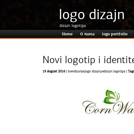
logo dizajn
dizajn logotipa
Home
O nama
logo portfolio
Novi logotip i identi
19 August 2016 |
brendiranje
,
logo dizajn
,
redizajn logotipa
| Tag