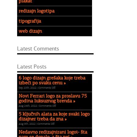
plakat
redizajn logotipa
tipografija
web dizajn
Latest Comments
Latest Posts
6 logo dizajn grešaka koje treba
izbeći po svaku cenu »
on
Sep 20th, 2022 |
Comments Off
6
Novi Ferrari logo za proslavu 75
logo
godina luksuznog brenda »
dizajn
on
Aug 24th, 2022 |
Comments Off
grešaka
Novi
koje
5 ključnih alata za koje svaki logo
Ferrari
treba
dizajner treba da zna »
logo
izbeći
on
Aug 9th, 2022 |
Comments Off
za
po
5
proslavu
Nedavno redizajnirani logoi- šta
svaku
ključnih
75
cenu