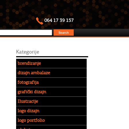
064 17 39 157
Kategorije
brendiranje
dizajn ambalaze
fotografija
grafički dizajn
Ilustracije
logo dizajn
logo portfolio