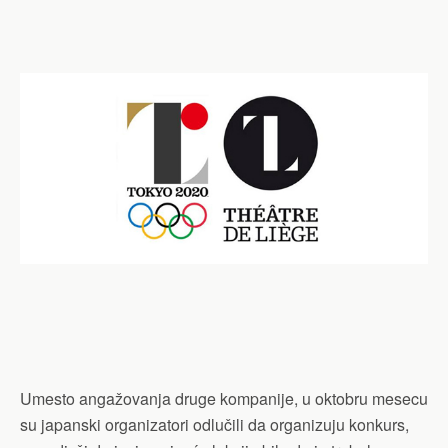
Umesto angažovanja druge kompanije, u oktobru mesecu
su japanski organizatori odlučili da organizuju konkurs,