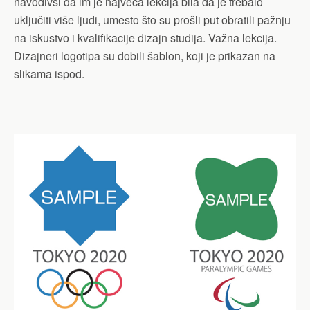
navodivši da im je najveća lekcija bila da je trebalo
uključiti više ljudi, umesto što su prošli put obratili pažnju
na iskustvo i kvalifikacije dizajn studija. Važna lekcija.
Dizajneri logotipa su dobili šablon, koji je prikazan na
slikama ispod.