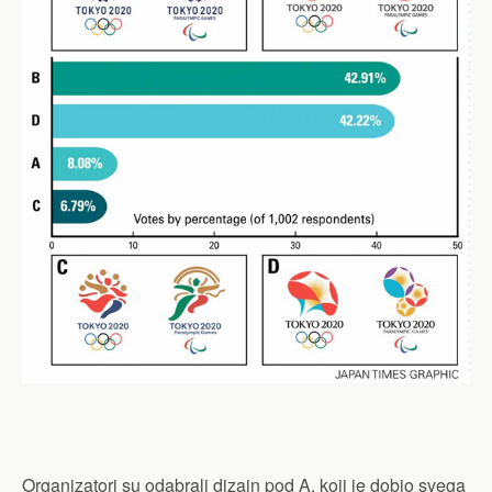
Organizatori su odabrali dizajn pod A, koji je dobio svega