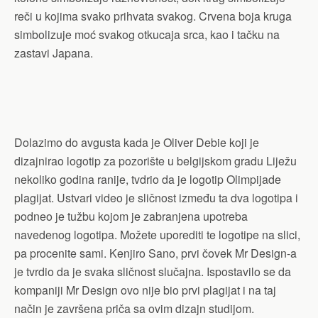
reči u kojima svako prihvata svakog. Crvena boja kruga
simbolizuje moć svakog otkucaja srca, kao i tačku na
zastavi Japana.
Dolazimo do avgusta kada je Oliver Debie koji je
dizajnirao logotip za pozorište u belgijskom gradu Liježu
nekoliko godina ranije, tvdrio da je logotip Olimpijade
plagijat. Ustvari video je sličnost između ta dva logotipa i
podneo je tužbu kojom je zabranjena upotreba
navedenog logotipa. Možete uporediti te logotipe na slici,
pa procenite sami. Kenjiro Sano, prvi čovek Mr Design-a
je tvrdio da je svaka sličnost slučajna. Ispostavilo se da
kompaniji Mr Design ovo nije bio prvi plagijat i na taj
način je završena priča sa ovim dizajn studijom.