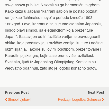
8% glasova publike. Nazvali su ga harmoničnim grbom.
Kako kažu u Japanu “karirani šablon je postao poznat
ranije kao ‘ichimatsu moyo’ u periodu između 1603-
1867god. i ovaj karirani dizajn je tradicionalan Japanski,
indigo plavi simbol, sa elegancijom koja prezentuje
Japan”. Sastavljen od tri različite varijante pravougaonih
oblika, koje predstavljaju različite zemlje, kulture i načine
razmišljanja. Takođe su, ovim logotipom, prezentovane i
Paraolimpijske igre, kojima se promoviše različitost.
Svakako, ljudi iz Japanskog Olimpijskog Komiteta su
verovatno odahnuli, zato što je logotip konačno gotov.
Previous Post
Next Post
Simbol Ljubavi
Redizajn Logotipa Guinessa