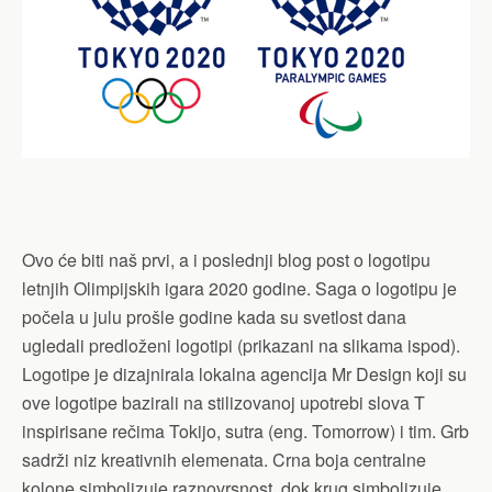
Ovo će biti naš prvi, a i poslednji blog post o logotipu
letnjih Olimpijskih igara 2020 godine. Saga o logotipu je
počela u julu prošle godine kada su svetlost dana
ugledali predloženi logotipi (prikazani na slikama ispod).
Logotipe je dizajnirala lokalna agencija Mr Design koji su
ove logotipe bazirali na stilizovanoj upotrebi slova T
inspirisane rečima Tokijo, sutra (eng. Tomorrow) i tim. Grb
sadrži niz kreativnih elemenata. Crna boja centralne
kolone simbolizuje raznovrsnost, dok krug simbolizuje