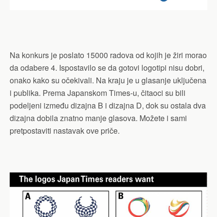
Na konkurs je poslato 15000 radova od kojih je žiri morao
da odabere 4. Ispostavilo se da gotovi logotipi nisu dobri,
onako kako su očekivali. Na kraju je u glasanje uključena
i publika. Prema Japanskom Times-u, čitaoci su bili
podeljeni između dizajna B i dizajna D, dok su ostala dva
dizajna dobila znatno manje glasova. Možete i sami
pretpostaviti nastavak ove priče.