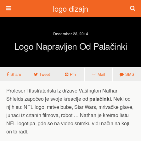
logo dizajn
December 28, 2014
Logo Napravljen Od Palačinki
Share
Tweet
Pin
Mail
SMS
Profesor i ilustratorista iz države Vašington Nathan
Shields započeo je svoje kreacije od
palačinki
. Neki od
njih su: NFL logo, mrtve bube, Star Wars, mrtvačke glave,
junaci iz crtanih filmova, roboti… Nathan je kreirao listu
NFL logotipa, gde se na video snimku vidi način na koji
on to radi.