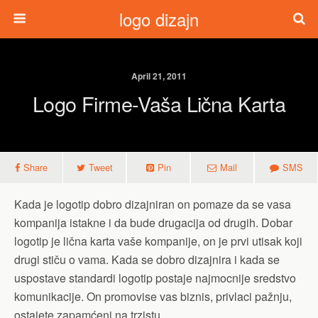
logo dizajn
April 21, 2011
Logo Firme-Vaša Lična Karta
Share
Tweet
Pin
Mail
SMS
Kada je logotip dobro dizajniran on pomaze da se vasa
kompanija istakne i da bude drugacija od drugih. Dobar
logotip je lična karta vaše kompanije, on je prvi utisak koji
drugi stiču o vama. Kada se dobro dizajnira i kada se
uspostave standardi logotip postaje najmocnije sredstvo
komunikacije. On promovise vas biznis, privlaci pažnju,
ostajete zapamćeni na trzistu.