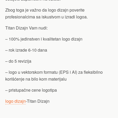
Zbog toga je važno da logo dizajn poverite
profesionalcima sa iskustvom u izradi logoa.
Titan Dizajn Vam nudi:
– 100% jedinstven i kvalitetan logo dizajn
– rok izrade 6-10 dana
– do 5 revizija
– logo u vektorskom formatu (EPS i AI) za fleksibilno
korišćenje na bilo kom materijalu
– pristupačne cene logotipa
logo dizajn
-Titan Dizajn