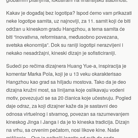
Kakav je događaj bez logotipa? Ispod ćemo vam prikazati
neke logotipe samita, uz najnoviji, za 11. samit koji će biti
održan u kineskom gradu Hangzhou, a tema samita će
biti “inovativna, reformisana, međusobno povezana,
svetska ekonomija”. Dok su raniji logotipi nerazvijeni i
nekako nesadržajni, kineski dizajn je sofisticiraniji.
Sudeći po rečima dizajnera Huang Yue-a, inspiracija je
komentar Marka Pola, koji je u 13 veku okarakterisao
Hangzhou kao grad sa hiljadu mostova. Tako da je deo
dizajna kružni most, sa linijama koje oslikavaju vodeni
motiv, povezujući se sa 20 članica koje učestvuju. Pogled
daje odraz, za koji dizajner kaže da je sastavni deo
odnosa virtuelnog i stvarnog, povezan sa razumevanjem
kineskog Jinga i Janga i da je to kineska tradicija. Dizajn
na vrhu, sa crvenim pečatom, nosi likove kine. Naše
mišljenje – Ovo je najbolji logotip od svih do sada.