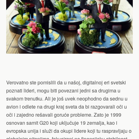
Verovatno ste pomislili da u našoj, digitalnoj eri svetski
poznati lideri, mogu biti povezani jedni sa drugima u
svakom trenutku. Ali je još uvek neophodno da sednu u
avion i odlete na drugi kraj sveta da bi razgovarali oči u
oči i zajedno rešavali goruće probleme. Zato je 1999
osnovan samit G20 koji uključuje 19 zemalja, kao i
evropska unija i služi da okupi lidere koji tu raspravljaju o
globalnim pitanjima, fokusirani na finansijsku stabilnost.