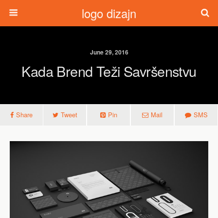
logo dizajn
June 29, 2016
Kada Brend Teži Savršenstvu
Share
Tweet
Pin
Mail
SMS