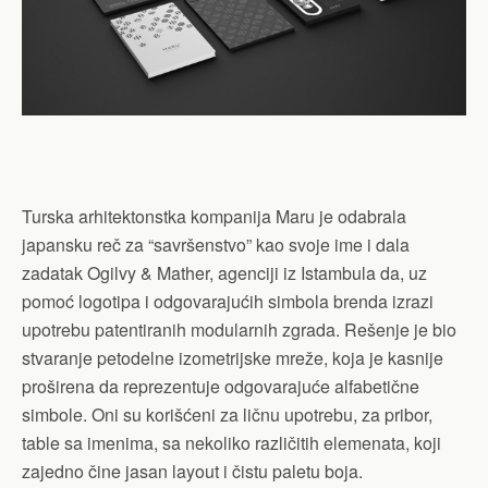
Turska arhitektonstka kompanija Maru je odabrala
japansku reč za “savršenstvo” kao svoje ime i dala
zadatak Ogilvy & Mather, agenciji iz Istambula da, uz
pomoć logotipa i odgovarajućih simbola brenda izrazi
upotrebu patentiranih modularnih zgrada. Rešenje je bio
stvaranje petodelne izometrijske mreže, koja je kasnije
proširena da reprezentuje odgovarajuće alfabetične
simbole. Oni su korišćeni za ličnu upotrebu, za pribor,
table sa imenima, sa nekoliko različitih elemenata, koji
zajedno čine jasan layout i čistu paletu boja.