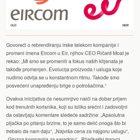
Govoreći o rebrendiranju irske telekom kompanije i
promeni imena Eircom u Eir, njihov CEO Ričard Moat je
rekao: „Mi smo se promenili a fokus naših klijenata je
takođe promenjen. Evolucija proizvoda i usluga koje
nudimo odvija se u konstantnom ritmu. Takođe smo
posvećeni unapređenju brige o potrošačima.“
Ovakva inicijativa će nesumnjivo naići na dobar prijem
kod trenutnih korisnika, koji su toliko srećni i zadovoljni
da ostavljaju komentare sledeće sadržine: „Apsolutna
pljačka po pitanju brzine, to je samo delić onoga što bi
trebalo da nam daju“, „Najviša cena za najgoru uslugu“,
„Grozna kompanija za saradnju“, „Pljačkaški trgovci