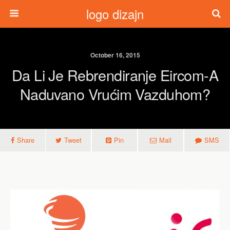
logo dizajn
October 16, 2015
Da Li Je Rebrendiranje Eircom-A
Naduvano Vrućim Vazduhom?
Share
Tweet
Pin
Mail
SMS