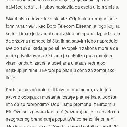
najvišeg reda“… i ljubav nastavlja da cveta u tom smislu.
Stvari nisu oduvek tako stajale. Originalna kompanija je
formirana 1984. kao Bord Telecom Éireann, a logo koji su
koristili imao je izvesni šarm aktuelne epohe. Izgledalo je
da državna monopolistička firma sasvim lepo napreduje
sve do 1999. kada je po sili evropskih zakona morala da
bude privatizovana. Od tada je nekoliko puta menjala
vlasnike da bi završila upetljana u status jedne od
najskupljih firmi u Evropi po pitanju cena za zemaljske
linije.
Kada su se već opteretili takvim renomeom, uz to još
aktivno odbijajući mušterije, ostaje pitanje šta tu uopšte
ima da se rebrendira? Dobili smo promenu iz Eircom u
Eir. Ovo se izgovara kao „air“ (vazduh) pa je to dovelo do
nezgrapnog brendiranja poput „Welcome to life on eir” i
„Business rises on eir“. Sve to u brend paleti od nekih 20