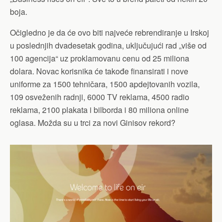
boja.
Očigledno je da će ovo biti najveće rebrendiranje u Irskoj
u poslednjih dvadesetak godina, uključujući rad „više od
100 agencija“ uz proklamovanu cenu od 25 miliona
dolara. Novac korisnika će takođe finansirati i nove
uniforme za 1500 tehničara, 1500 apdejtovanih vozila,
109 osveženih radnji, 6000 TV reklama, 4500 radio
reklama, 2100 plakata i bilborda i 80 miliona online
oglasa. Možda su u trci za novi Ginisov rekord?