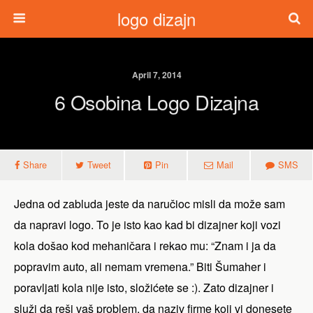
logo dizajn
April 7, 2014
6 Osobina Logo Dizajna
Share
Tweet
Pin
Mail
SMS
Jedna od zabluda jeste da naručioc misli da može sam
da napravi logo. To je isto kao kad bi dizajner koji vozi
kola došao kod mehaničara i rekao mu: “Znam i ja da
popravim auto, ali nemam vremena.” Biti Šumaher i
poravljati kola nije isto, složićete se :). Zato dizajner i
služi da reši vaš problem, da naziv firme koji vi donesete