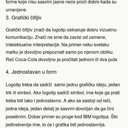
forme koje nisu sasvim jasne neće proći dobro kada su
umanjene.
3. Grafički čitljiv
Grafički čitljiv znači da logotip ostvaruje dobru vizuelnu
komunikaciju. Znači ne sme da zavisi od usmene,
intelektualne interpretacije. Na primer neku svetsku
marku je dovoljno prepoznati samo po njenom obliku.
Reč Coca-Cola dovoljno je pročitati jednom ili dva puta
4. Jednostavan u form
Logotip treba da sadrži samo jednu grafičku ideju, jedan
trik ili simbol. Ako logotip sadrži simbol, ime koje ga prati
treba biti lako i jednostavno. A ako se sastoji od reči,
jedna ideja, jedan detalj je sasvim dovoljan da ga čini
posebnim. Dobar primer su pruge kod IBM logotipa. Što
jedinstvenije ime, to će i grafika biti jednostavnija.