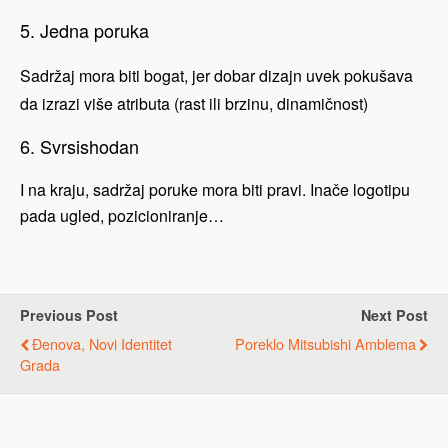
5. Jedna poruka
Sadržaj mora biti bogat, jer dobar dizajn uvek pokušava
da izrazi više atributa (rast ili brzinu, dinamičnost)
6. Svrsishodan
I na kraju, sadržaj poruke mora biti pravi. Inače logotipu
pada ugled, pozicioniranje…
Previous Post
Next Post
Đenova, Novi Identitet
Poreklo Mitsubishi Amblema
Grada