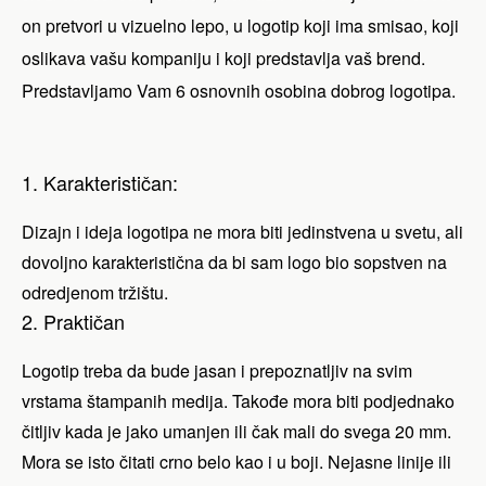
on pretvori u vizuelno lepo, u logotip koji ima smisao, koji
oslikava vašu kompaniju i koji predstavlja vaš brend.
Predstavljamo Vam 6 osnovnih osobina dobrog logotipa.
1. Karakterističan:
Dizajn i ideja logotipa ne mora biti jedinstvena u svetu, ali
dovoljno karakteristična da bi sam logo bio sopstven na
odredjenom tržištu.
2. Praktičan
Logotip treba da bude jasan i prepoznatljiv na svim
vrstama štampanih medija. Takođe mora biti podjednako
čitljiv kada je jako umanjen ili čak mali do svega 20 mm.
Mora se isto čitati crno belo kao i u boji. Nejasne linije ili