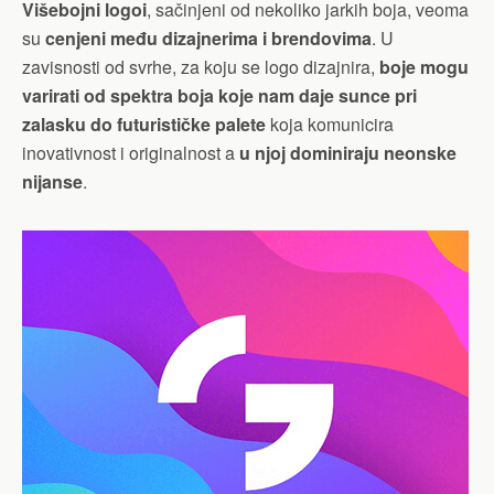
Višebojni logoi
, sačinjeni od nekoliko jarkih boja, veoma
su
cenjeni među dizajnerima i brendovima
. U
zavisnosti od svrhe, za koju se logo dizajnira,
boje mogu
varirati od spektra boja koje nam daje sunce pri
zalasku
do futurističke palete
koja komunicira
inovativnost i originalnost a
u njoj dominiraju neonske
nijanse
.