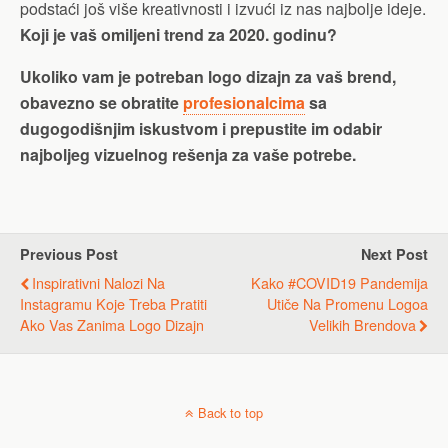
podstaći još više kreativnosti i izvući iz nas najbolje ideje.
Koji je vaš omiljeni trend za 2020. godinu?
Ukoliko vam je potreban logo dizajn za vaš brend,
obavezno se obratite
profesionalcima
sa
dugogodišnjim iskustvom i prepustite im odabir
najboljeg vizuelnog rešenja za vaše potrebe.
Previous Post
Next Post
Inspirativni Nalozi Na
Kako #COVID19 Pandemija
Instagramu Koje Treba Pratiti
Utiče Na Promenu Logoa
Ako Vas Zanima Logo Dizajn
Velikih Brendova
Back to top