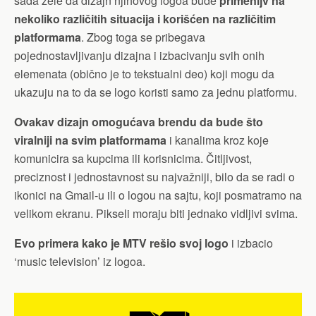
sada žele da dizajn njihovog logoa bude
primenljv na
nekoliko različitih situacija i korišćen na različitim
platformama
. Zbog toga se pribegava
pojednostavljivanju dizajna i izbacivanju svih onih
elemenata (obično je to tekstualni deo) koji mogu da
ukazuju na to da se logo koristi samo za jednu platformu.
Ovakav dizajn omogućava brendu da bude što
viralniji na svim platformama
i kanalima kroz koje
komunicira sa kupcima ili korisnicima. Čitljivost,
preciznost i jednostavnost su najvažniji, bilo da se radi o
ikonici na Gmail-u ili o logou na sajtu, koji posmatramo na
velikom ekranu. Pikseli moraju biti jednako vidljivi svima.
Evo primera kako je MTV rešio svoj logo
i izbacio
‘music television’ iz logoa.