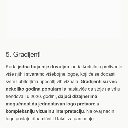
5. Gradijenti
Kada
jedna boja nije dovoljna
, onda koristimo prelivanje
više njih i stvaramo višebojne logoe, koji će se dopasti
svim ljubiteljima upečatljivih vizuala.
Gradijenti su već
nekoliko godina popularni
a nastaviće da stoje na vrhu
trendova i u 2020. godini,
dajući dizajnerima
mogućnost da jednostavan logo pretvore u
kompleksniju vizuelnu interpretaciju
. Na ovaj način
logo postaje dinamičniji i lakši za pamćenje.