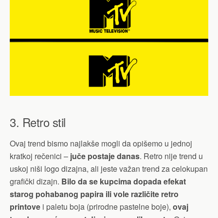
3. Retro stil
Ovaj trend bismo najlakše mogli da opišemo u jednoj
kratkoj rečenici –
juče postaje danas
. Retro nije trend u
uskoj niši logo dizajna, ali jeste važan trend za celokupan
grafički dizajn.
Bilo da se kupcima dopada efekat
starog pohabanog papira ili vole različite retro
printove
i paletu boja (prirodne pastelne boje),
ovaj