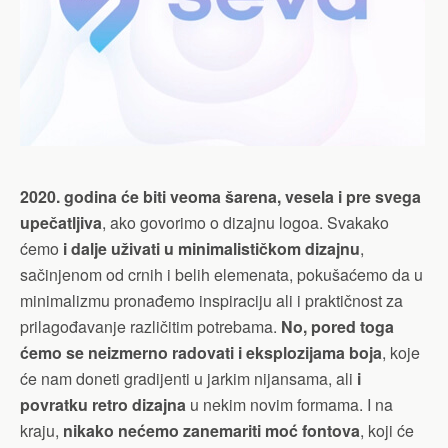
2020. godina će biti veoma šarena, vesela i pre svega
upečatljiva
, ako govorimo o dizajnu logoa. Svakako
ćemo
i dalje uživati u minimalističkom dizajnu
,
sačinjenom od crnih i belih elemenata, pokušaćemo da u
minimalizmu pronađemo inspiraciju ali i praktičnost za
prilagođavanje različitim potrebama.
No, pored toga
ćemo se neizmerno radovati
i eksplozijama boja
, koje
će nam doneti gradijenti u jarkim nijansama, ali
i
povratku retro dizajna
u nekim novim formama. I na
kraju,
nikako nećemo zanemariti moć fontova
, koji će