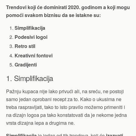
Trendovi koji će dominirati 2020. godinom a koji mogu
pomoći svakom biznisu da se istakne su:
Simplifikacija
Podesivi logoi
Retro stil
Kreativni fontovi
Gradijenti
1. Simplifikacija
Pažnju kupaca nije lako privući ali, na sreću, ne postoji
samo jedan oprobani recept za to. Kako o ukusima ne
treba raspravljati, tako to isto pravilo možemo primeniti i
na dizajn logoa pa tako konstatovati da je nekome jedna
vrsta dizajna lepa a drugima ne.
Simplifikacija
je jedan od tih trendova, koji će
izazvati