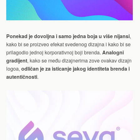
Ponekad je dovoljna i samo jedna boja u više nijansi
,
kako bi se proizveo efekat svedenog dizajna i kako bi se
prilagodio jednoj korporativnoj boji brenda.
Analogni
gradijent
, kako se među dizajnerima zove ovakav dizajn
logoa,
odličan je za isticanje jakog identiteta brenda i
autentičnosti
.