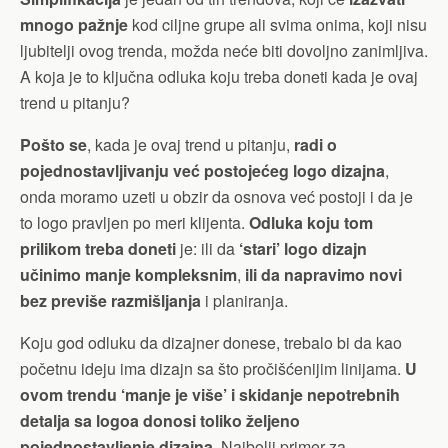
mnogo pažnje
kod ciljne grupe ali svima onima, koji nisu
ljubitelji ovog trenda, možda neće biti dovoljno zanimljiva.
A koja je to ključna odluka koju treba doneti kada je ovaj
trend u pitanju?
Pošto se
, kada je ovaj trend u pitanju,
radi o
pojednostavljivanju već postojećeg logo dizajna
,
onda moramo uzeti u obzir da osnova već postoji i da je
to logo pravljen po meri klijenta.
Odluka koju tom
prilikom treba doneti
je: ili da
‘stari’ logo dizajn
učinimo manje kompleksnim
,
ili da napravimo novi
bez previše razmišljanja
i planiranja.
Koju god odluku da dizajner donese, trebalo bi da kao
početnu ideju ima dizajn sa što pročišćenijim linijama.
U
ovom trendu ‘manje je više’ i skidanje nepotrebnih
detalja sa logoa donosi toliko željeno
pojednostavljenje dizajna
. Najbolji primer za