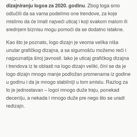
dizajniranju logoa za 2020. godinu
. Zbog toga smo
odlučili da sa vama podelimo one trendove, za koje
mislimo da će imati najveći uticaj i koji svakom malom ili
srednjem biznisu mogu pomoći da se dodatno istakne.
Kao što je poznato, logo dizajn je veoma velika niša
unutar grafičkog dizajna, a sa sigurnošću možemo reći i
najpoznatija široj javnosti. Iako je uticaj grafičkog dizajna
i trendova iz te oblasti na logo dizajn veliki, čini se da je
logo dizajn mnogo manje podložan promenama iz godine
u godinu i da je mnogo stabilniji u tom smislu. Razlog za
to je jednostavan – logoi mnogo duže traju, ponekad
deceniju, a nekada i mnogo duže pre nego što se uradi
redizajn.