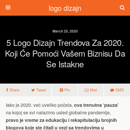
logo dizajn
March 25, 2020
5 Logo Dizajn Trendova Za 2020.
Koji Će Pomoći Vašem Biznisu Da
Se Istakne
Share
Tweet
Pin
Mail
SMS
Iako je 2020. već uveliko počela,
ova trenutna ‘pauza’
na kojoj se svi nalazimo usled globalne pandemije,
pravo je vreme za edukaciju i rekapitulaciju brojnih
blogova koje ste čitali u vezi sa trendovima u