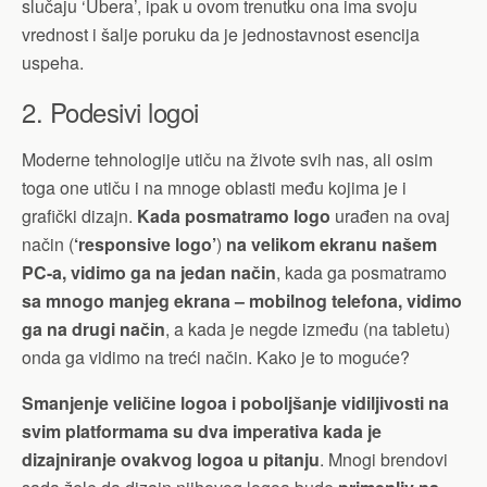
slučaju ‘Ubera’, ipak u ovom trenutku ona ima svoju
vrednost i šalje poruku da je jednostavnost esencija
uspeha.
2. Podesivi logoi
Moderne tehnologije utiču na živote svih nas, ali osim
toga one utiču i na mnoge oblasti među kojima je i
grafički dizajn.
Kada posmatramo logo
urađen na ovaj
način (
‘responsive logo’
)
na velikom ekranu našem
PC-a, vidimo ga na jedan način
, kada ga posmatramo
sa mnogo manjeg ekrana – mobilnog telefona, vidimo
ga na drugi način
, a kada je negde između (na tabletu)
onda ga vidimo na treći način. Kako je to moguće?
Smanjenje veličine logoa i poboljšanje vidiljivosti na
svim platformama su dva imperativa kada je
dizajniranje ovakvog logoa u pitanju
. Mnogi brendovi