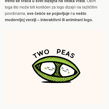
trend se vraća u svet dizajna na velika vrata
. Osim
toga što može biti korišćen za logo dizajn na različitim
površinama,
sve češće se pojavljuje i u nešto
modernijoj verziji – interaktivni ili animirani logo.